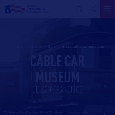
Accueil
>
Californie
>
san francisco cable car museum
CABLE CAR
MUSEUM
DE SAN FRANCISCO
Californie - San Francisco Cable Car Museum
-
En savoir plus