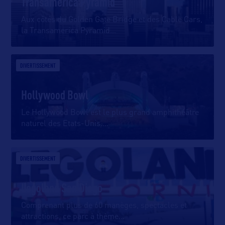
Transamerica Pyramid
Aux côtés du Golden Gate Bridge et des Cable Cars,
la Transamerica Pyramid
…
DIVERTISSEMENT
Hollywood Bowl
Le Hollywood Bowl est le plus grand amphithéâtre
naturel des Etats-Unis.
…
DIVERTISSEMENT
Legoland San Diego
Comprenant plus de 60 manèges, spectacles et
attractions, ce parc à thème
…