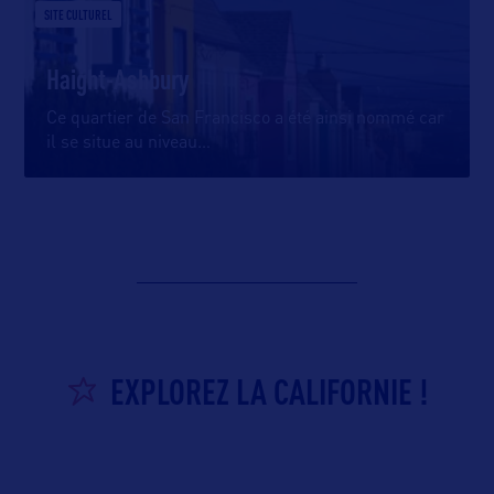
SITE CULTUREL
Haight-Ashbury
Ce quartier de San Francisco a été ainsi nommé car
il se situe au niveau
…
EXPLOREZ LA CALIFORNIE !