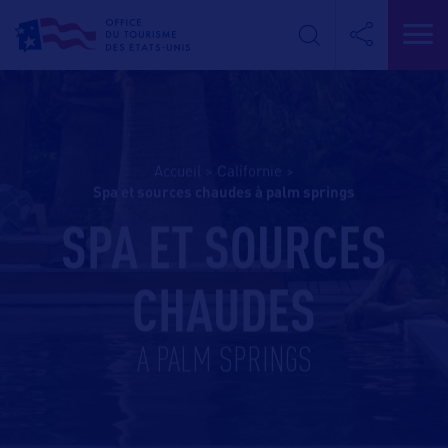
Accueil
>
Californie
>
spa et sources chaudes à palm springs
SPA ET SOURCES
CHAUDES
A PALM SPRINGS