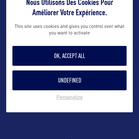
Nous Utilisons Des Cookies Pour
Suivre
Améliorer Votre Expérience.
This site uses cookies and gives you control over what
you want to activate
OK, ACCEPT ALL
UNDEFINED
VOIR LE SITE
Personalize