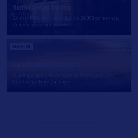
North Carolina Theatre
En mai 1984, avec un public de 24.000 personnes,
Camelot a marqué le début
…
SITE NATUREL
Carolina Beach State Park
A une quinzaine de minutes de Wilmington en
Caroline du Nord, la plage
…