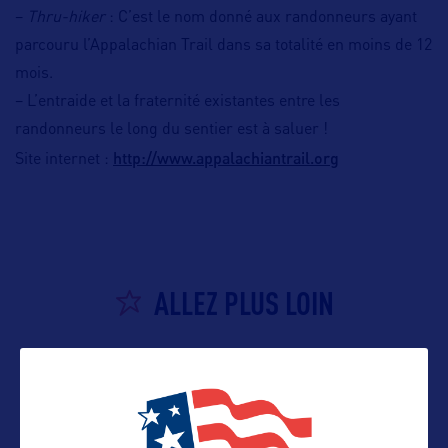
–
Thru-hiker
: C’est le nom donné aux randonneurs ayant
parcouru l’Appalachian Trail dans sa totalité en moins de 12
mois.
– L’entraide et la fraternité existantes entre les
randonneurs le long du sentier est à saluer !
http://www.appalachiantrail.org
Site internet :
ALLEZ PLUS LOIN
ADRESSES
Représentation en France :