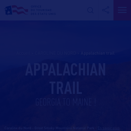
Accueil
>
CAROLINE DU NORD
>
appalachian trail
APPALACHIAN
TRAIL
GEORGIA TO MAINE !
Caroline du Nord - Great Smoky Mountains National Park
-
En savoir plus