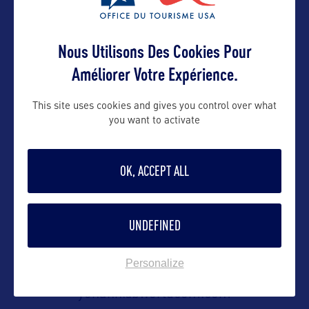
Visit North Carolina
C/o B World Communication
Nous Utilisons Des Cookies Pour
(Fermé au public)
Améliorer Votre Expérience.
Contact : Yohann Robert
This site uses cookies and gives you control over what
you want to activate
Contact presse
OK, ACCEPT ALL
yohann@bworldcom.com
UNDEFINED
Contact pro
Personalize
yohann@bworldcom.com