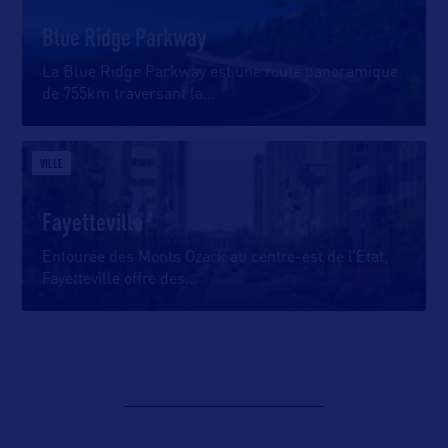
Blue Ridge Parkway
La Blue Ridge Parkway est une route panoramique
de 755km traversant la
…
VILLE
Fayetteville
Entourée des Monts Ozark au centre-est de l’Etat,
Fayetteville offre des
…