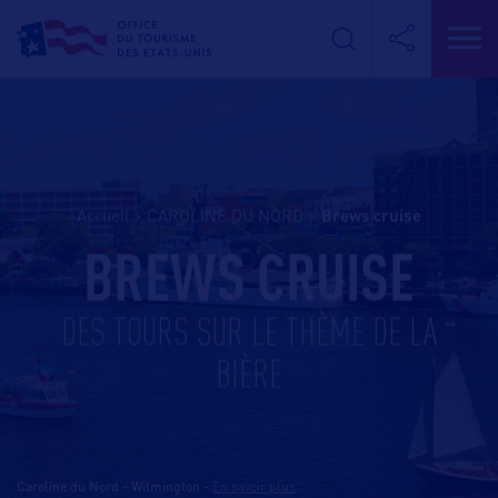
Accueil
>
CAROLINE DU NORD
>
brews cruise
BREWS CRUISE
DES TOURS SUR LE THÈME DE LA
BIÈRE
Caroline du Nord - Wilmington
-
En savoir plus