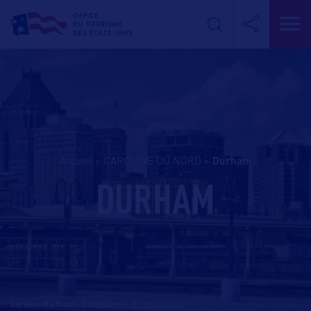
Accueil
>
CAROLINE DU NORD
>
durham
DURHAM
Caroline du Nord - Greensboro
-
En savoir plus