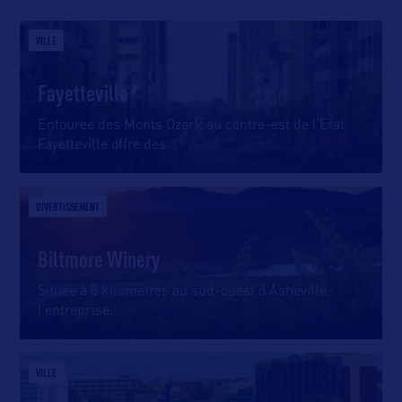
VILLE
Fayetteville
Entourée des Monts Ozark au centre-est de l’Etat,
Fayetteville offre des
…
DIVERTISSEMENT
Biltmore Winery
Située à 8 kilomètres au sud-ouest d’Asheville,
l’entreprise
…
VILLE