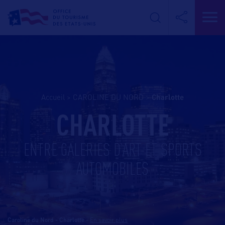
Accueil
>
CAROLINE DU NORD
>
charlotte
CHARLOTTE
ENTRE GALERIES D’ART ET SPORTS
AUTOMOBILES
Caroline du Nord - Charlotte
-
En savoir plus