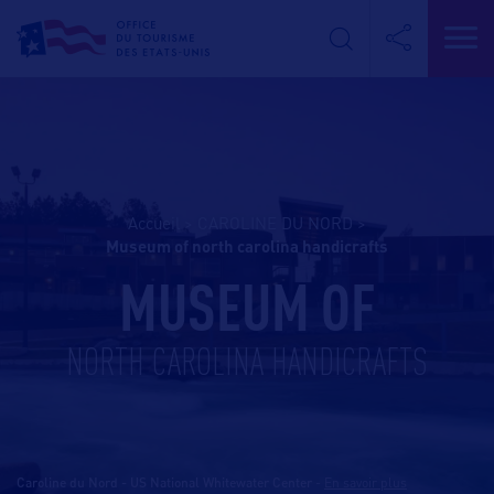
Accueil
>
CAROLINE DU NORD
>
museum of north carolina handicrafts
MUSEUM OF
NORTH CAROLINA HANDICRAFTS
Caroline du Nord - US National Whitewater Center
-
En savoir plus