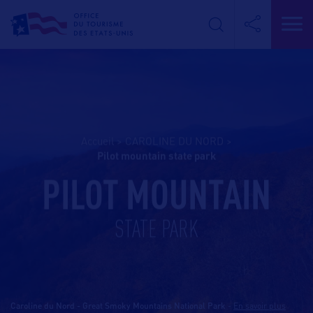
Accueil
>
CAROLINE DU NORD
>
pilot mountain state park
PILOT MOUNTAIN
STATE PARK
Caroline du Nord - Great Smoky Mountains National Park
-
En savoir plus