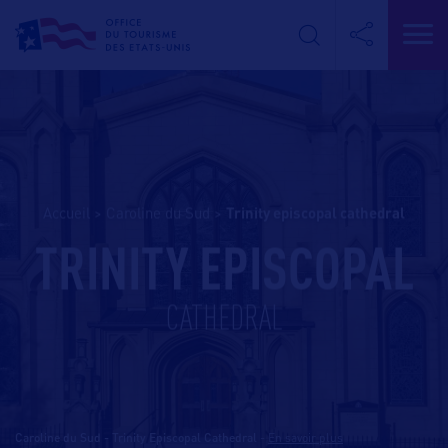
Accueil
>
Caroline du Sud
>
trinity episcopal cathedral
TRINITY EPISCOPAL
CATHEDRAL
Caroline du Sud - Trinity Episcopal Cathedral
-
En savoir plus