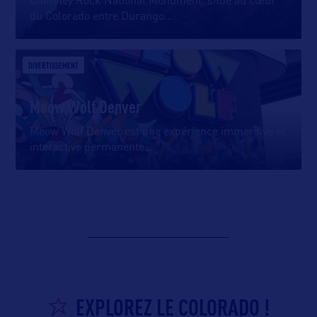
Chimney Rock National Monument, situé au cœur
du Colorado entre Durango
…
DIVERTISSEMENT
Meow Wolf Denver
Meow Wolf Denver est une expérience immersive et
interactive permanente
…
EXPLOREZ LE COLORADO !