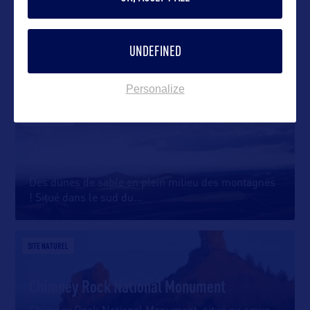
UNDEFINED
DANS LA MÊME CATEGORIE
Personalize
SITE NATUREL
Great Sand Dunes National Park
Des dunes de sable en plein milieu des montagnes
! Situé dans le sud du
…
SITE NATUREL
Chimney Rock National Monument