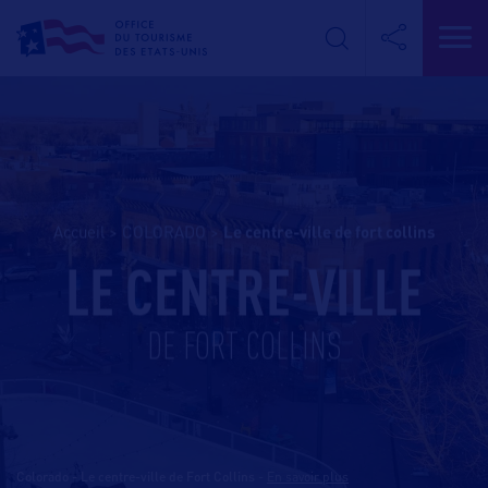
Accueil
>
COLORADO
>
le centre-ville de fort collins
LE CENTRE-VILLE
DE FORT COLLINS
Colorado - Le centre-ville de Fort Collins
-
En savoir plus