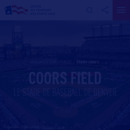
Accueil
>
COLORADO
>
stade coors
COORS FIELD
LE STADE DE BASEBALL DE DENVER
Colorado - Coors Field
-
En savoir plus