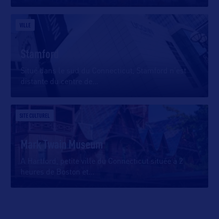
VILLE
Stamford
Situé dans le sud du Connecticut, Stamford n’est
distante du centre de
…
SITE CULTUREL
Mark Twain Museum
A Hartford, petite ville du Connecticut située à 2
heures de Boston et
…