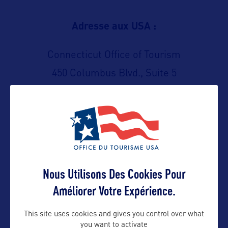
Adresse aux USA :
Connecticut Office of Tourism
450 Columbus Blvd., Suite 5
Hartford, CT 06103 – USA
Contact presse
emily.pangakis@adamsknight.com
Nous Utilisons Des Cookies Pour
Améliorer Votre Expérience.
Contact pro
This site uses cookies and gives you control over what
you want to activate