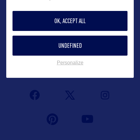
Randall.Fiveash@ct.gov
OK, ACCEPT ALL
Contact grand public
UNDEFINED
ct.travelinfo@ct.gov
Personalize
Suivre