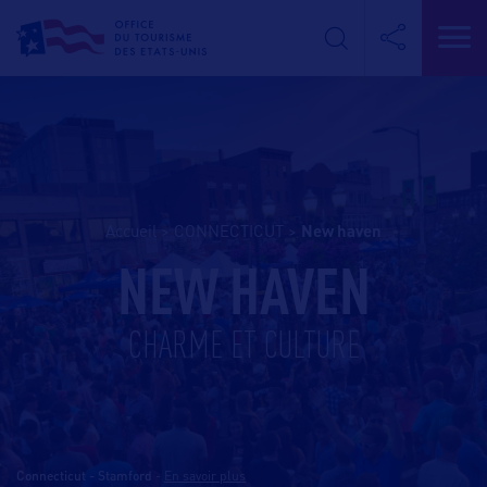
Accueil
>
CONNECTICUT
>
new haven
NEW HAVEN
CHARME ET CULTURE
Connecticut - Stamford
-
En savoir plus