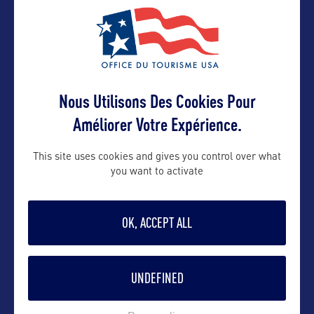
emmanuelle@orkestra-tourism.com
Contact pro
Nous Utilisons Des Cookies Pour
emmanuelle@orkestra-tourism.com
Améliorer Votre Expérience.
Contact grand public
This site uses cookies and gives you control over what
you want to activate
emmanuelle@orkestra-tourism.com
OK, ACCEPT ALL
Suivre
UNDEFINED