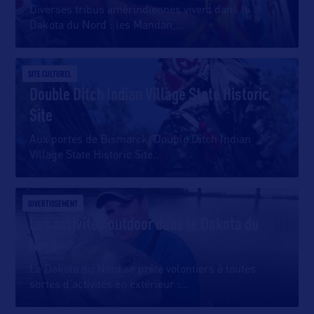
Diverses tribus amérindiennes vivent dans le
Dakota du Nord : les Mandan,
…
SITE CULTUREL
Double Ditch Indian Village State Historic
Site
Aux portes de Bismarck, Double Ditch Indian
Village State Historic Site
…
DIVERTISSEMENT
Les activités outdoor dans le Dakota du
Nord
Le Dakota du Nord se prête volontiers à toutes
sortes d’activités en extérieur :
…