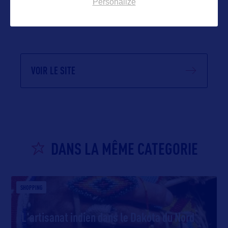
Personalize
VOIR LE SITE
DANS LA MÊME CATEGORIE
SHOPPING
L'artisanat indien dans le Dakota du Nord