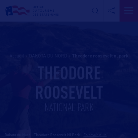
Accueil
>
DAKOTA DU NORD
>
theodore roosevelt nl park
THEODORE
ROOSEVELT
NATIONAL PARK
Dakota du Nord - Theodore Roosevelt Nl Park
-
En savoir plus