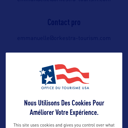
Contact pro
emmanuelle@orkestra-tourism.com
Contact grand public
emmanuelle@orkestra-tourism.com
Suivre
Nous Utilisons Des Cookies Pour
Améliorer Votre Expérience.
This site uses cookies and gives you control over what