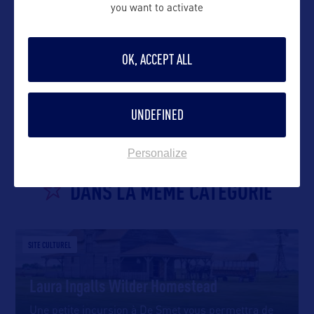
you want to activate
OK, ACCEPT ALL
VOIR LE SITE
UNDEFINED
Personalize
DANS LA MÊME CATEGORIE
SITE CULTUREL
Laura Ingalls Wilder Homestead
Une petite incursion à De Smet vous permettra de