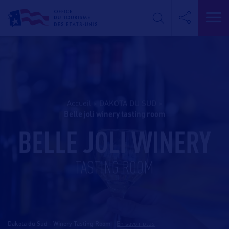
Accueil
>
DAKOTA DU SUD
>
belle joli winery tasting room
BELLE JOLI WINERY
TASTING ROOM
Dakota du Sud - Winery Tasting Room
-
En savoir plus