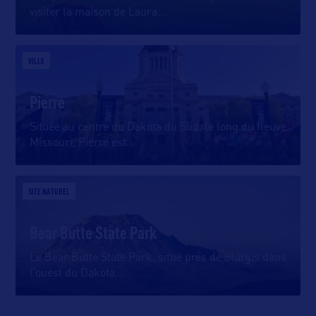
visiter la maison de Laura
…
VILLE
Pierre
Située au centre du Dakota du Sud, le long du fleuve
Missouri, Pierre est
…
SITE NATUREL
Bear Butte State Park
Le Bear Butte State Park, situé près de Sturgis dans
l’ouest du Dakota
…