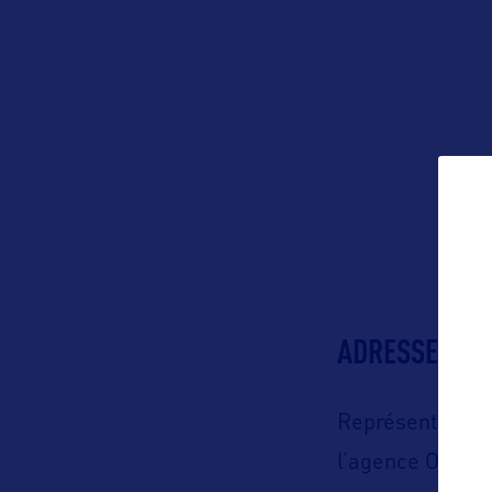
ADRESSES
Représenté en 
l’agence Orkes