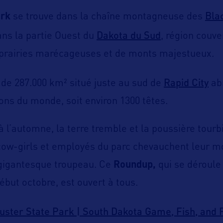
Blac
ark
se trouve dans la chaîne montagneuse des
Dakota du Sud
ns la partie Ouest du
, région couve
 prairies marécageuses et de monts majestueux.
Rapid City
 de 287.000 km² situé juste au sud de
abr
ons du monde, soit environ 1300 têtes.
 l’automne, la terre tremble et la poussière tourb
cow-girls et employés du parc chevauchent leur m
gigantesque troupeau. Ce
Roundup,
qui se déroul
ébut octobre, est ouvert à tous.
uster State Park | South Dakota Game, Fish, and 