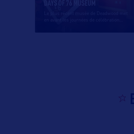
DAYS OF 76 MUSEUM
Le plus récent musée de Deadwood met
en avant les journées de célébration
…