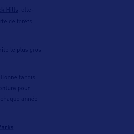
k Hills
, elle-
rte de forêts
ite le plus gros
illonne tandis
onture pour
e chaque année
Parks