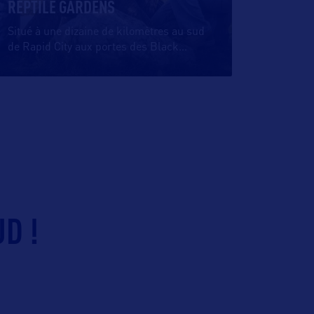
REPTILE GARDENS
Situé à une dizaine de kilomètres au sud
de Rapid City aux portes des Black
…
D !