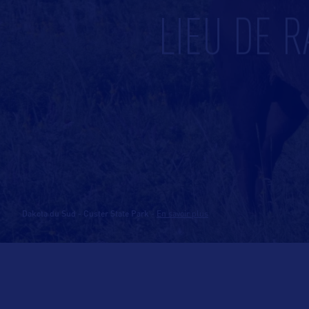
LIEU DE 
Dakota du Sud - Custer State Park
-
En savoir plus