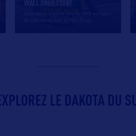
WALL DRUG STORE
Situé dans la petite ville de Wall au cœur
du Dakota du Sud, le Wall Drug
…
EXPLOREZ LE DAKOTA DU SU