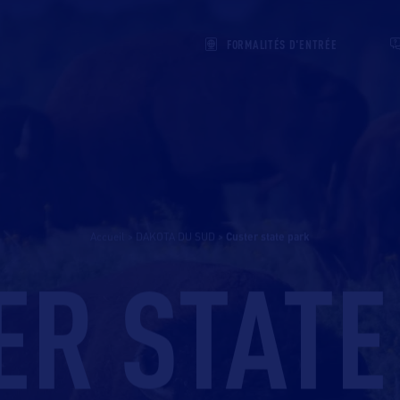
FORMALITÉS D'ENTRÉE
Accueil
>
DAKOTA DU SUD
>
custer state park
ER STATE