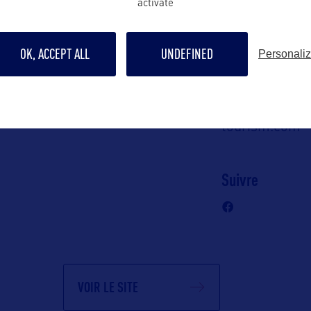
activate
emmanuelle@o
tourism.com
OK, ACCEPT ALL
UNDEFINED
Personali
Contact grand p
emmanuelle@o
tourism.com
Suivre
VOIR LE SITE