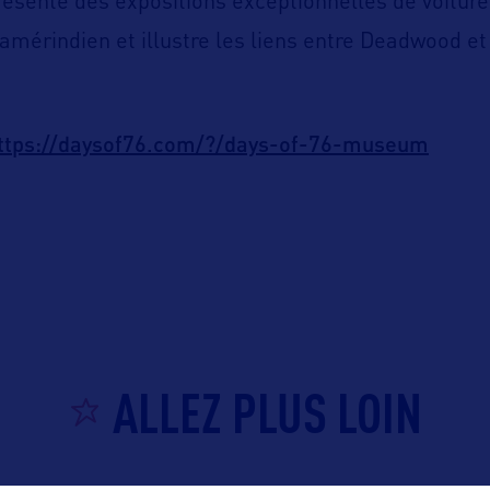
 présente des expositions exceptionnelles de voitur
 amérindien et illustre les liens entre Deadwood et 
ttps://daysof76.com/?/days-of-76-museum
ALLEZ PLUS LOIN