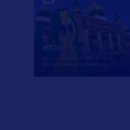
VILLE
MITCHELL
On pourrait croire la Main Street de
Mitchell, petite ville située à une
…