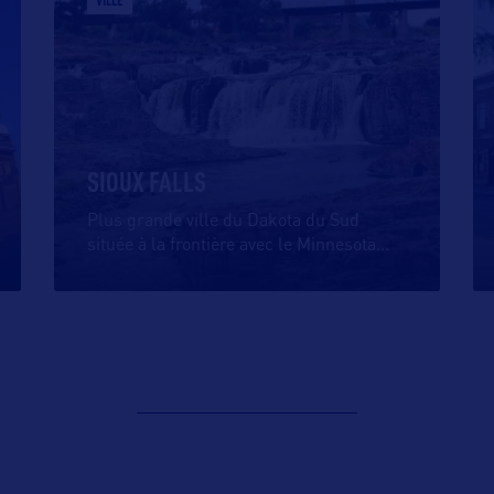
VILLE
SIOUX FALLS
Plus grande ville du Dakota du Sud
située à la frontière avec le Minnesota
…