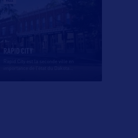
VILLE
RAPID CITY
Rapid City est la seconde ville en
importance de l’état du Dakota
…