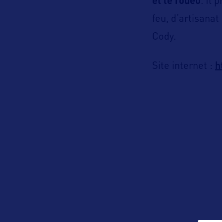
et le rodéo
. Il
feu, d’artisanat
Cody.
h
Site internet :