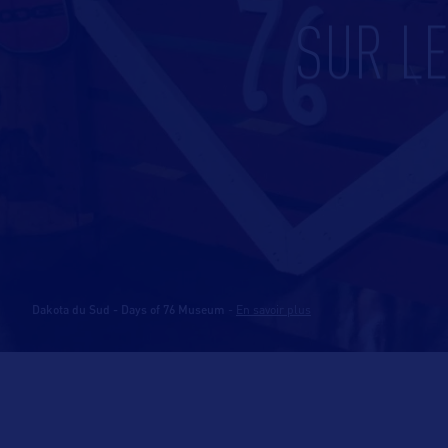
SUR L
Dakota du Sud - Days of 76 Museum
-
En savoir plus