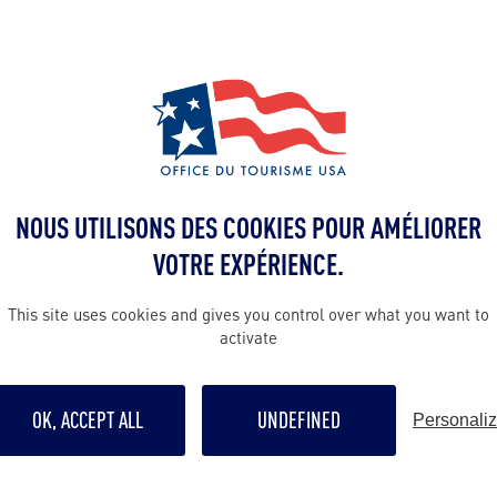
Contact presse
emmanuelle@o
tourism.com
France par
tra Tourism
Contact pro
emmanuelle@o
NOUS UTILISONS DES COOKIES POUR AMÉLIORER
tourism.com
VOTRE EXPÉRIENCE.
Contact grand p
This site uses cookies and gives you control over what you want to
activate
emmanuelle@o
tourism.com
OK, ACCEPT ALL
UNDEFINED
Personali
Suivre