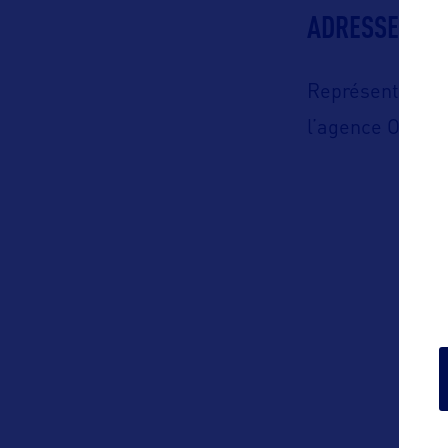
ADRESSES
Représenté en 
l’agence Orkes