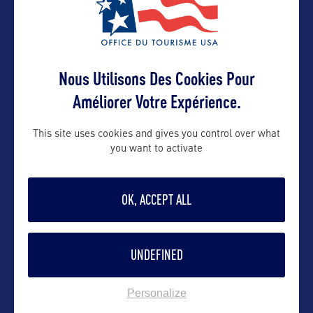
VOIR LE SITE
Nous Utilisons Des Cookies Pour
Améliorer Votre Expérience.
This site uses cookies and gives you control over what
you want to activate
DANS LA MÊME CATEGORIE
OK, ACCEPT ALL
VILLE
Washington, DC
UNDEFINED
Washington D.C est le siège du gouvernement
Personalize
fédéral depuis 1790. Elle est
…