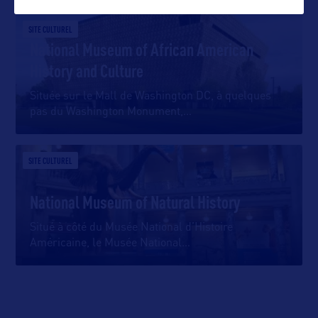
SITE CULTUREL
National Museum of African American
History and Culture
Située sur le Mall de Washington DC, à quelques
pas du Washington Monument,
…
SITE CULTUREL
National Museum of Natural History
Situé à côté du Musée National d’Histoire
Américaine, le Musée National
…