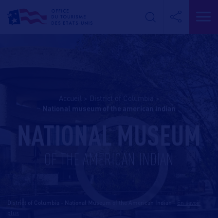
Accueil
>
District of Columbia
>
national museum of the american indian
NATIONAL MUSEUM
OF THE AMERICAN INDIAN
District of Columbia - National Museum of the American Indian
-
En savoir
plus