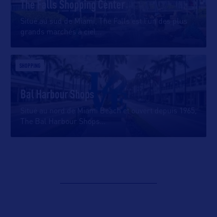
The Falls Shopping Center
Situé au sud de Miami, The Falls est l’un des plus
grands marchés à ciel
…
SHOPPING
Bal Harbour Shops
Situé au nord de Miami Beach et ouvert depuis 1965,
The Bal Harbour Shops
…