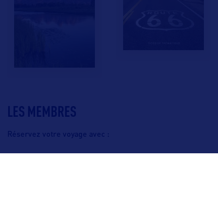
LES MEMBRES
Réservez votre voyage avec :
F.A.Q.
Crédits & Copyright
Mentions légales
Gestion des cookies
Politique de protection des données personnelles