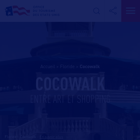
Accueil
>
Floride
>
cocowalk
COCOWALK
ENTRE ART ET SHOPPING
Floride - Cocowalk
-
En savoir plus