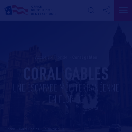
Accueil
>
Floride
>
coral gables
CORAL GABLES
UNE ESCAPADE MÉDITERRANÉENNE
EN FLORIDE
Floride - Coral Gables
-
En savoir plus