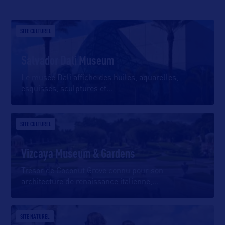
SITE CULTUREL
Salvador Dali Museum
Le musée Dalí affiche des huiles, aquarelles,
esquisses, sculptures et
…
SITE CULTUREL
Vizcaya Museum & Gardens
Trésor de Coconut Grove connu pour son
architecture de renaissance italienne,
…
SITE NATUREL