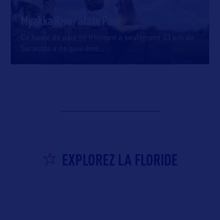
Myakka River State Park
Ce havre de paix se trouvant à seulement 23 km de
Sarasota a de quoi être
…
EXPLOREZ LA FLORIDE