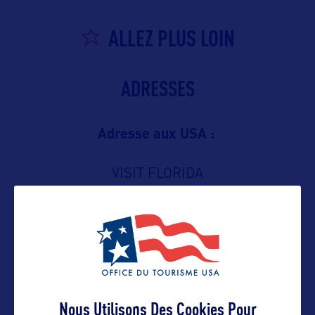
ALLEZ PLUS LOIN
ADRESSES
Adresse aux USA :
VISIT FLORIDA
2540 W. Executive Center Circle, Suite
200
Tallahassee, Florida 32301 – USA
Nous Utilisons Des Cookies Pour