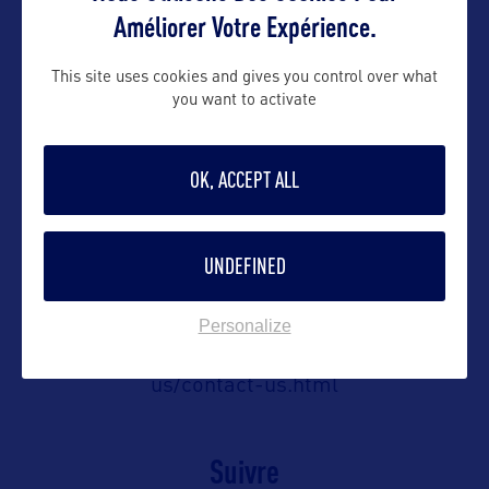
Contact presse
Améliorer Votre Expérience.
stefanie@saphir-consulting.fr
This site uses cookies and gives you control over what
you want to activate
Contact pro
OK, ACCEPT ALL
vanessa@saphir-consulting.fr
UNDEFINED
Contact grand public
Personalize
https://www.visitflorida.com/en-
us/contact-us.html
Suivre