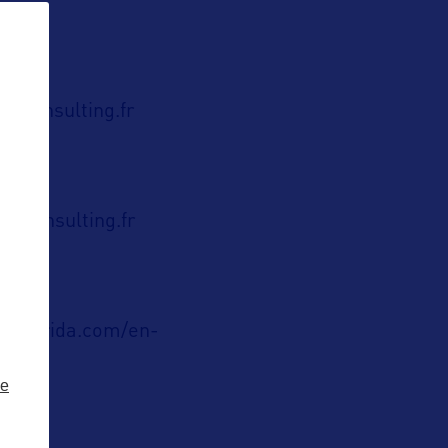
r-consulting.fr
r-consulting.fr
ublic
sitflorida.com/en-
.html
ze