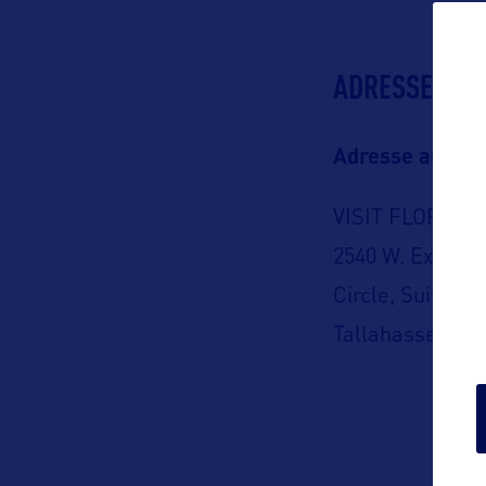
ADRESSES
Adresse aux US
VISIT FLORIDA
2540 W. Executi
Circle, Suite 20
Tallahassee, Fl
USA