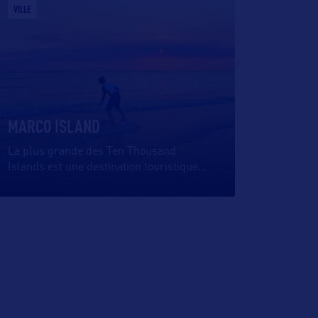
VILLE
MARCO ISLAND
La plus grande des Ten Thousand
Islands est une destination touristique
…