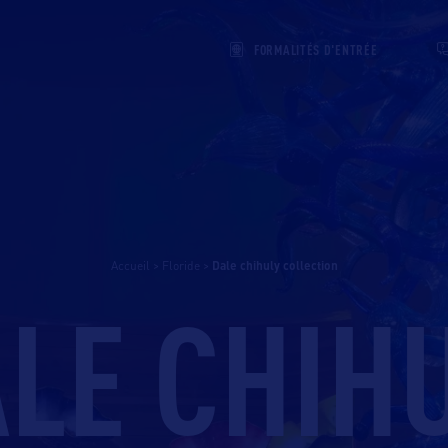
FORMALITÉS D'ENTRÉE
Accueil
>
Floride
>
dale chihuly collection
LE CHIH