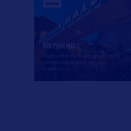
SHOPPING
DOLPHIN MALL
Dolphin Mall est le plus grand centre
commercial de Miami avec ses
magasins
…