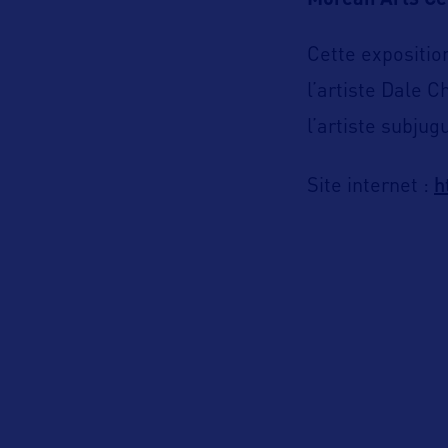
Morean Arts Ce
Cette expositio
l’artiste Dale 
l’artiste subjug
h
Site internet :