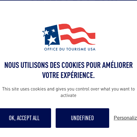
Contact presse
stefanie@saphi
A :
Contact pro
NOUS UTILISONS DES COOKIES POUR AMÉLIORER
vanessa@saphi
ve Center
VOTRE EXPÉRIENCE.
0
Contact grand p
This site uses cookies and gives you control over what you want to
orida 32301 –
activate
https://www.vi
us/contact-us
OK, ACCEPT ALL
UNDEFINED
Personali
Suivre