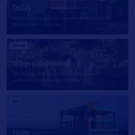
Tin City
Si vous envisagez une croisière dans la baie de
Naples, faites un arrêt
…
SHOPPING
Village of Merrick Park
The Village of Merrick Park est un centre
commercial de plus de 74.000m²
…
ÉTAT
Floride