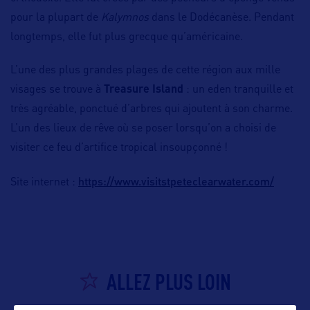
pour la plupart de
Kalymnos
dans le Dodécanèse. Pendant
longtemps, elle fut plus grecque qu’américaine.
L’une des plus grandes plages de cette région aux mille
visages se trouve à
Treasure Island
: un eden tranquille et
très agréable, ponctué d’arbres qui ajoutent à son charme.
L’un des lieux de rêve où se poser lorsqu’on a choisi de
visiter ce feu d’artifice tropical insoupçonné !
https://www.visitstpeteclearwater.com/
Site internet :
ALLEZ PLUS LOIN