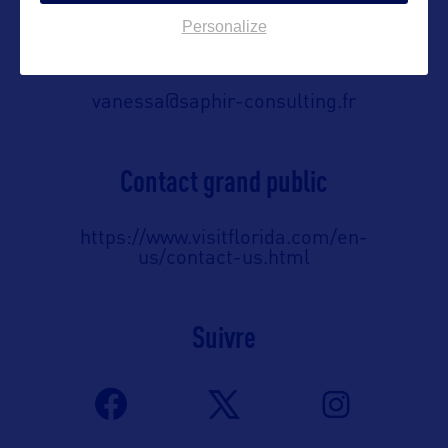
Personalize
Contact pro
vanessa@saphir-consulting.fr
Contact grand public
https://www.visitflorida.com/en-
us/contact-us.html
Suivre