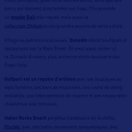
moult boutiques, galeries et bonnes tables, ainsi que des
parcs qui donnent directement sur l’eau. Elle possède
un
musée Dalì
très réputé, mais aussi la
collection
Chihuly
et ses grandes œuvres de verre coloré.
Village au patrimoine écossais,
Dunedin
réunit boutiques et
restaurants sur la Main Street. On peut aussi visiter ici
la
Dunedin Brewery
, plus ancienne micro-brasserie des
États-Unis.
Gulfport est un repaire d’artistes
avec ses boutiques au
style bohème, ses bars de musiciens, ses cours de swing
endiablés, ses hébergements de charme et ses restaurants
chaleureux avec terrasse.
Indian Rocks Beach
perpétue l’ambiance de la vieille
Floride
, avec des petits restaurants sympathiques, des