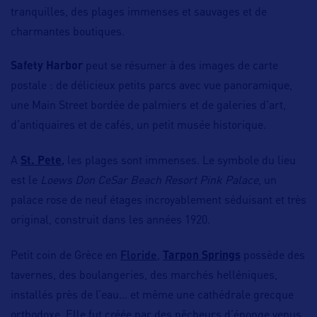
tranquilles, des plages immenses et sauvages et de
charmantes boutiques.
Safety Harbor
peut se résumer à des images de carte
postale : de délicieux petits parcs avec vue panoramique,
une Main Street bordée de palmiers et de galeries d’art,
d’antiquaires et de cafés, un petit musée historique.
,
A
St. Pete
les plages sont immenses. Le symbole du lieu
est le
Loews Don CeSar Beach Resort Pink Palace
, un
palace rose de neuf étages incroyablement séduisant et très
original, construit dans les années 1920.
Floride
Petit coin de Grèce en
,
Tarpon Springs
possède des
tavernes, des boulangeries, des marchés helléniques,
installés près de l’eau… et même une cathédrale grecque
orthodoxe. Elle fut créée par des pêcheurs d’éponge venus