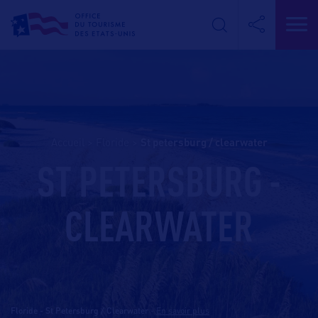
Accueil
>
Floride
>
st petersburg / clearwater
ST PETERSBURG -
CLEARWATER
Floride - St Petersburg / Clearwater
-
En savoir plus