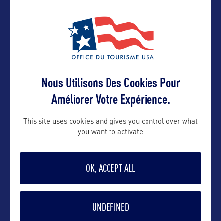
ADRESSES
Adresse aux USA :
VISIT FLORIDA
Nous Utilisons Des Cookies Pour
2540 W. Executive Center Circle, Suite
Améliorer Votre Expérience.
200
This site uses cookies and gives you control over what
Tallahassee, Florida 32301 – USA
you want to activate
OK, ACCEPT ALL
Contact presse
stefanie@saphir-consulting.fr
UNDEFINED