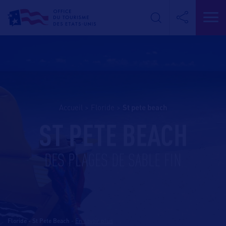
Accueil
>
Floride
>
st pete beach
ST PETE BEACH
DES PLAGES DE SABLE FIN
Floride - St Pete Beach
-
En savoir plus