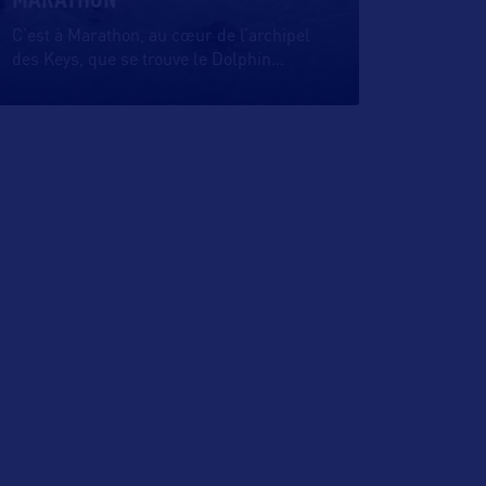
C’est à Marathon, au cœur de l’archipel
des Keys, que se trouve le Dolphin
…