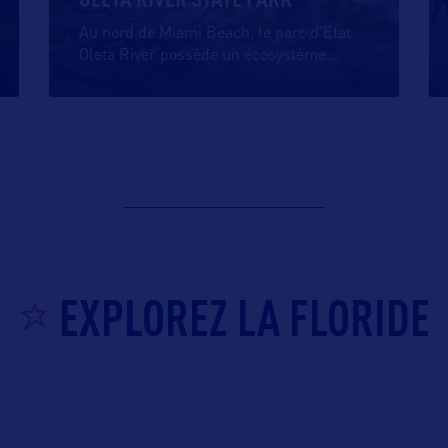
Au nord de Miami Beach, le parc d’Etat
Oleta River possède un écosystème
…
EXPLOREZ LA FLORIDE