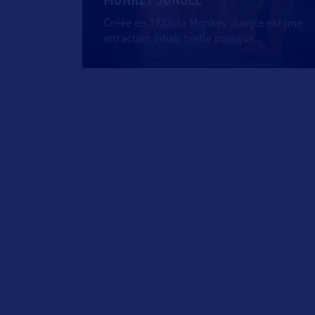
Créée en 1933, la Monkey Jungle est une
attraction inhabituelle puisque
…