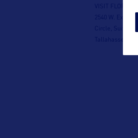
VISIT FLORIDA
2540 W. Executi
Circle, Suite 20
Tallahassee, Fl
USA