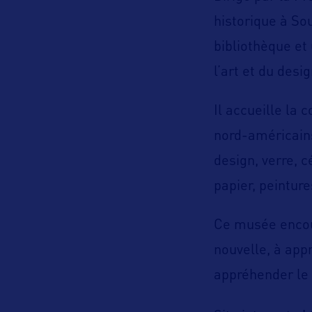
historique à So
bibliothèque et
l’art et du desig
Il accueille la 
nord-américains
design, verre, 
papier, peinture
Ce musée encour
nouvelle, à app
appréhender le 