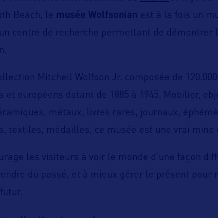
uth Beach, le
musée Wolfsonian
est à la fois un m
 un centre de recherche permettant de démontrer 
n.
collection Mitchell Wolfson Jr. composée de 120.00
 et européens datant de 1885 à 1945. Mobilier, obje
céramiques, métaux, livres rares, journaux, éphémè
s, textiles, médailles, ce musée est une vrai mine d
age les visiteurs à voir le monde d’une façon diff
rendre du passé, et à mieux gérer le présent pour
futur.