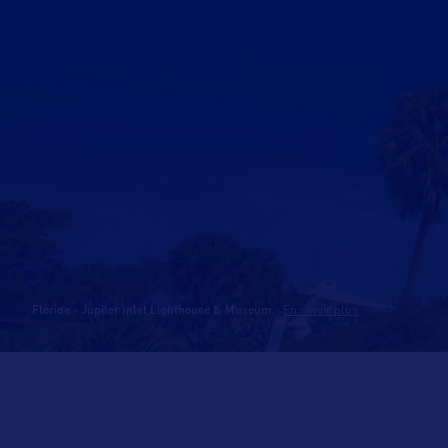
Floride - Jupiter Inlet Lighthouse & Museum
-
En savoir plus