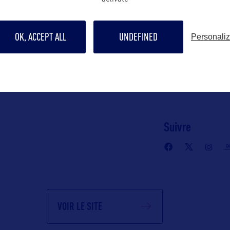
Contact pro
vanessa@saphi
ve Center
OK, ACCEPT ALL
UNDEFINED
Personali
0
Contact grand p
orida 32301 –
https://www.vi
us/contact-us
Suivre
VOIR LE SITE