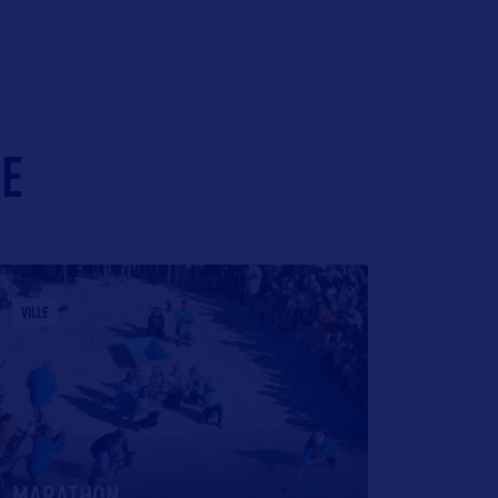
IE
VILLE
MARATHON