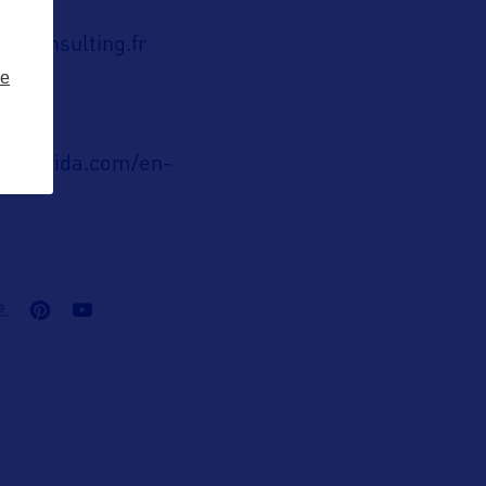
r-consulting.fr
ze
ublic
sitflorida.com/en-
.html