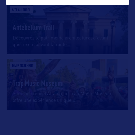
SITE CULTUREL
Antebellum Trail
Découvrez le patrimoine architectural d’avant-
guerre en suivant la route
…
DIVERTISSEMENT
Trap Music Museum
Situé au cœur d’Atlanta, le Trap Music Museum
offre une expérience unique
…