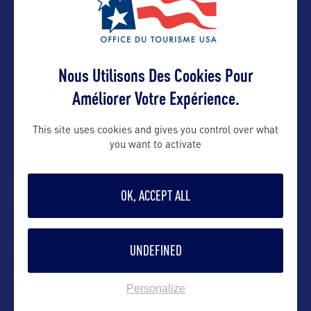
VOIR LE SITE
Nous Utilisons Des Cookies Pour
Améliorer Votre Expérience.
This site uses cookies and gives you control over what
DANS LA MÊME CATEGORIE
you want to activate
OK, ACCEPT ALL
SITE NATUREL
Tybee Island
UNDEFINED
Tybee Island est une île située à environ 30
kilomètres de Savannah. C’est
…
Personalize