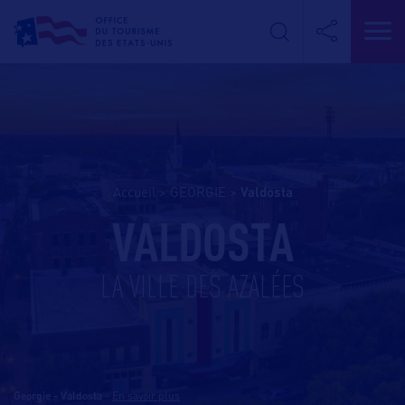
Accueil
>
GEORGIE
>
valdosta
VALDOSTA
LA VILLE DES AZALÉES
Georgie - Valdosta
-
En savoir plus