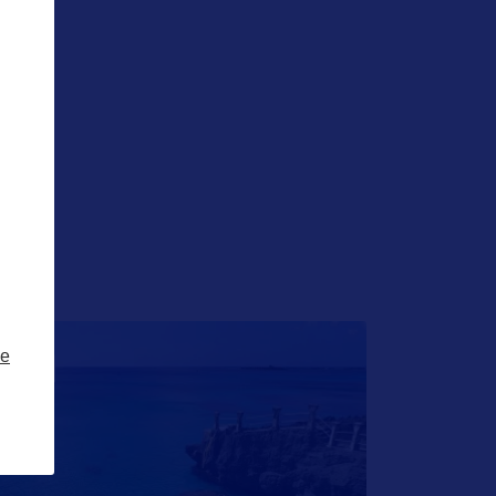
IE
ze
ÉTAT