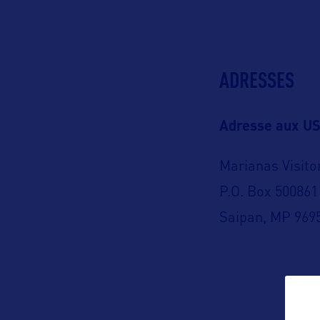
ADRESSES
Adresse aux US
Marianas Visito
P.O. Box 500861
Saipan, MP 969