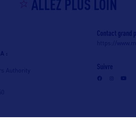
ALLEZ PLUS LOIN
Contact grand p
https://www.
A :
Suivre
rs Authority
50