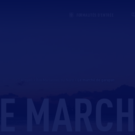
FORMALITÉS D'ENTRÉE
Accueil
>
Îles Mariannes du Nord
>
le marché de garapan
LE MARCH