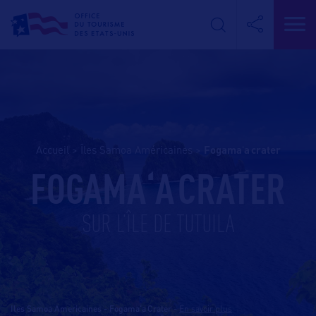
Accueil
>
Îles Samoa Américaines
>
fogamaʻa crater
FOGAMAʻA CRATER
SUR L’ÎLE DE TUTUILA
Iles Samoa Americaines - Fogamaʻa Crater
-
En savoir plus