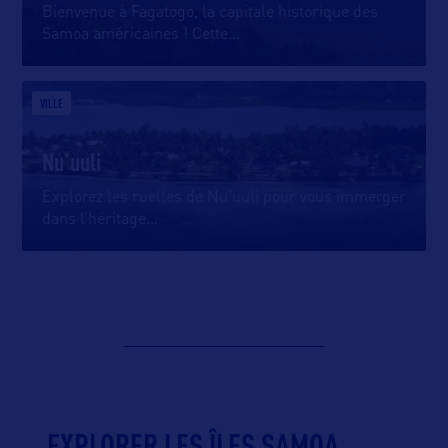
Bienvenue à Fagatogo, la capitale historique des
Samoa américaines ! Cette
…
VILLE
Nu'uuli
Explorez les ruelles de Nu’uuli pour vous immerger
dans l’héritage
…
EXPLORER LES ÎLES SAMOA