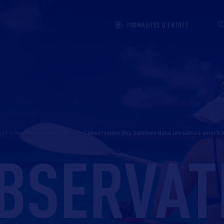
FORMALITÉS D'ENTRÉE
eil
>
Îles Samoa Américaines
>
l’observation des baleines dans les samoa améric
OBSERVAT