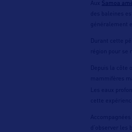
Samoa amé
Aux
des baleines es
généralement en
Durant cette pé
région pour se r
Depuis la côte o
mammifères mari
Les eaux profo
cette expérienc
Accompagnées d
d’observer les