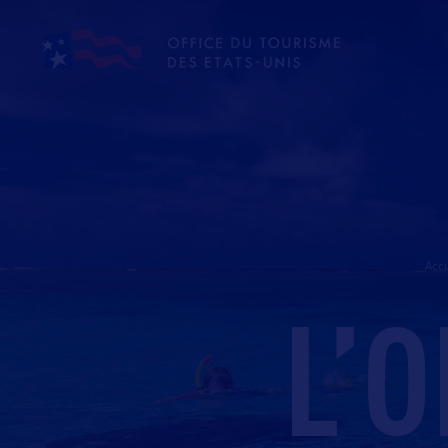
Accu
L’