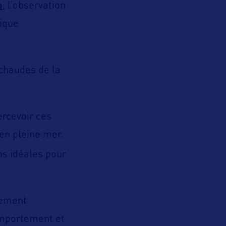
a
, l’observation
tique
 chaudes de la
ercevoir ces
en pleine mer.
ns idéales pour
lement
omportement et