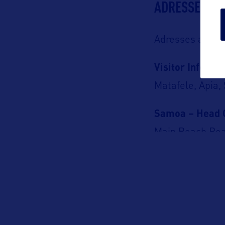
ADRESSES
Adresses aux U
Visitor Informa
Matafele, Apia
Samoa – Head O
Main Beach Ro
PO Box 2272, A