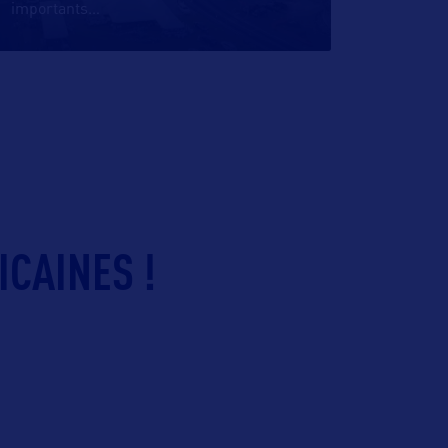
importants
…
ICAINES !