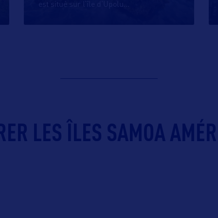
est situé sur l’île d’Upolu
…
RER LES ÎLES SAMOA AMÉR