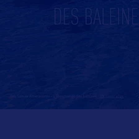
DES BALEIN
Iles Samoa Americaines - L’observation des baleines
-
En savoir plus