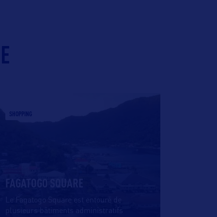
IE
SHOPPING
FAGATOGO SQUARE
Le Fagatogo Square est entouré de
plusieurs bâtiments administratifs