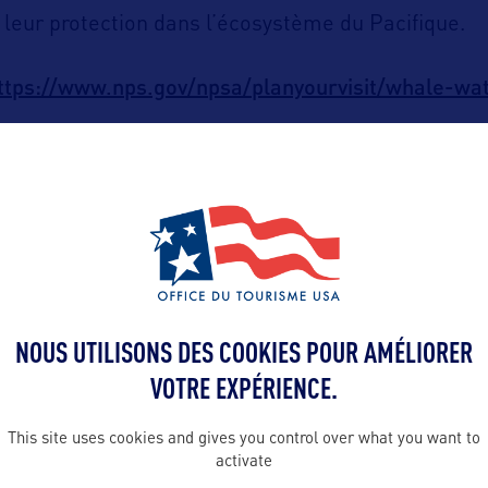
 leur protection dans l’écosystème du Pacifique.
ttps://www.nps.gov/npsa/planyourvisit/whale-wa
NOUS UTILISONS DES COOKIES POUR AMÉLIORER
ALLEZ PLUS LOIN
VOTRE EXPÉRIENCE.
This site uses cookies and gives you control over what you want to
activate