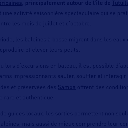
ricaines
Tutuil
, principalement autour de l’île de
t une activité saisonnière spectaculaire qui se pra
tre les mois de juillet et d’octobre.
riode, les baleines à bosse migrent dans les eaux
eproduire et élever leurs petits.
u lors d’excursions en bateau, il est possible d’ap
ns impressionnants sauter, souffler et interagir 
Samoa
ndes et préservées des
offrent des conditio
e rare et authentique.
e guides locaux, les sorties permettent non seu
 baleines, mais aussi de mieux comprendre leur c