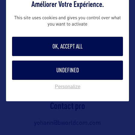
Améliorer Votre Expérience.
C/o B World Communication
This site uses cookies and gives you control over what
(Fermé au public)
you want to activate
Contacts : Laura Guarneri et Yohann
Robert
OK, ACCEPT ALL
Contact presse
UNDEFINED
laura@bworldcom.com
Personalize
Contact pro
yohann@bworldcom.com