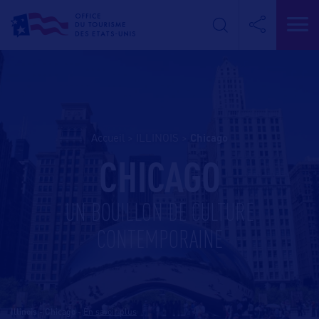
Accueil
>
ILLINOIS
>
chicago
CHICAGO
UN BOUILLON DE CULTURE
CONTEMPORAINE
Illinois - Chicago
-
En savoir plus