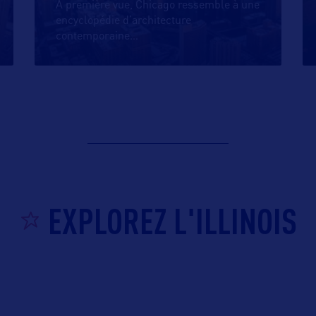
A première vue, Chicago ressemble à une
encyclopédie d’architecture
contemporaine
…
EXPLOREZ L'ILLINOIS