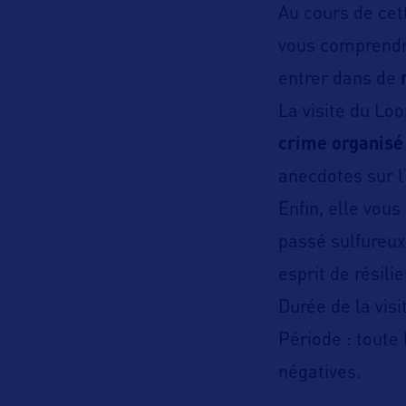
Au cours de cette
vous comprendre
entrer dans de
La visite du Lo
crime organisé
anecdotes sur l’
Enfin, elle vou
passé sulfureux
esprit de résili
Durée de la visit
Période : toute
négatives.