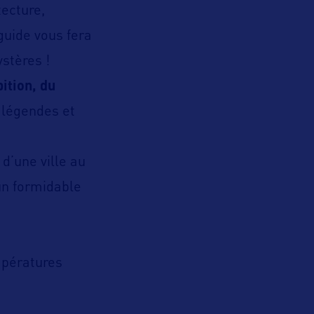
tecture,
guide vous fera
stères !
bition, du
 légendes et
 d’une ville au
un formidable
mpératures