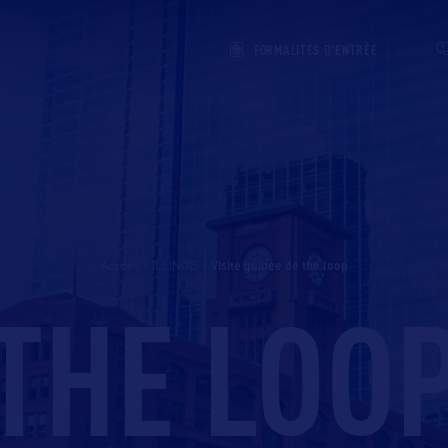
FORMALITÉS D'ENTRÉE
Accueil
>
ILLINOIS
>
visite guidée de the loop
THE LOO