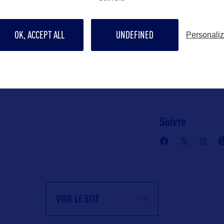
Contact pro
of Tourism –
karla.flannery
OK, ACCEPT ALL
UNDEFINED
Personali
ice
Contact grand p
62701
Elisa.Marcus@i
of Tourism –
Suivre
 St. 3-400
s 60601
VOIR LE SITE