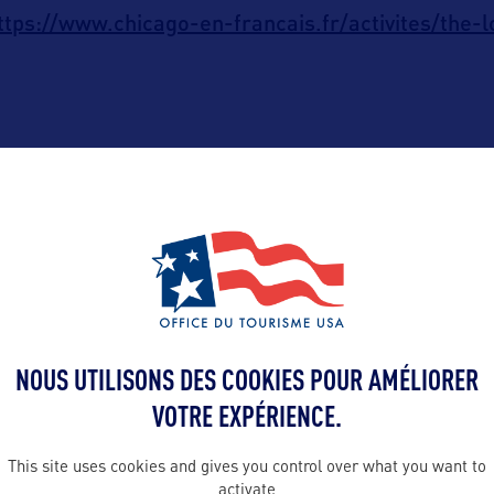
ttps://www.chicago-en-francais.fr/activites/the-
ALLEZ PLUS LOIN
NOUS UTILISONS DES COOKIES POUR AMÉLIORER
Contact presse
VOTRE EXPÉRIENCE.
Lisa.Link@illin
This site uses cookies and gives you control over what you want to
SA :
activate