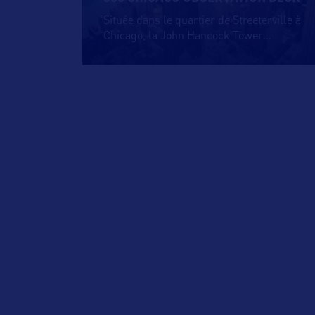
Située dans le quartier de Streeterville à
Chicago, la John Hancock Tower
…