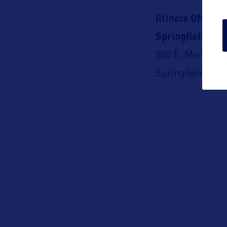
Illinois Office 
Springfield Off
500 E. Monroe
Springfield, IL 
Illinois Office 
Chicago Office
100 W. Randolph
Chicago, Illinoi