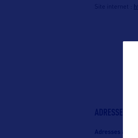
h
Site internet :
ADRESSES
Adresses aux U