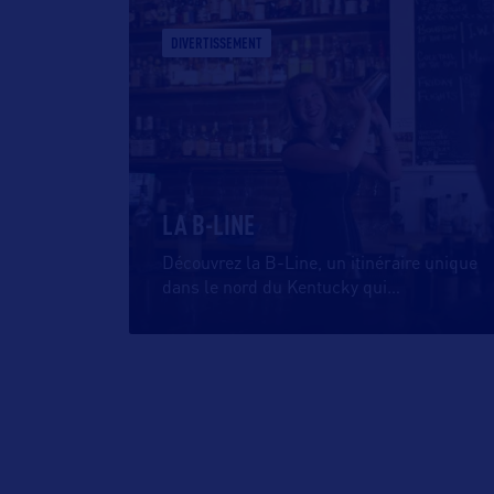
DIVERTISSEMENT
LA B-LINE
Découvrez la B-Line, un itinéraire unique
dans le nord du Kentucky qui
…