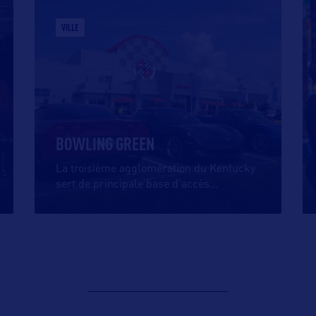
VILLE
BOWLING GREEN
La troisième agglomération du Kentucky
sert de principale base d’accès
…