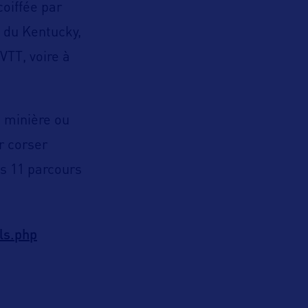
 coiffée par
 du Kentucky,
VTT, voire à
n minière ou
ur corser
es 11 parcours
ls.php