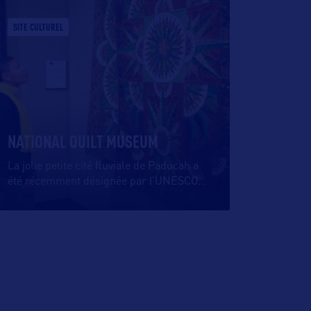
SITE CULTUREL
NATIONAL QUILT MUSEUM
La jolie petite cité fluviale de Paducah a
été récemment désignée par l’UNESCO
…