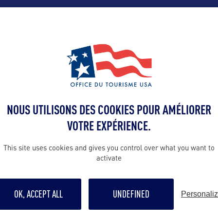
ALLEZ PLUS LOIN
NOUS UTILISONS DES COOKIES POUR AMÉLIORER
Contact presse
VOTRE EXPÉRIENCE.
chenelle.mcg
This site uses cookies and gives you control over what you want to
activate
Contact pro
chenelle.mcg
OK, ACCEPT ALL
UNDEFINED
Personali