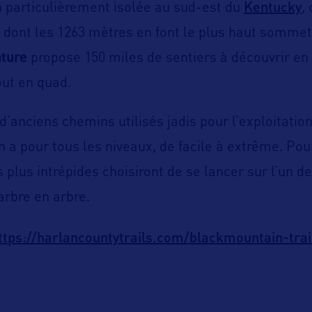
Kentucky
 particulièrement isolée au sud-est du
,
dont les 1263 mètres en font le plus haut sommet
ture
propose 150 miles de sentiers à découvrir en 
out en quad.
d’anciens chemins utilisés jadis pour l’exploitatio
 en a pour tous les niveaux, de facile à extrême. Po
s plus intrépides choisiront de se lancer sur l’un d
arbre en arbre.
ttps://harlancountytrails.com/blackmountain-trai