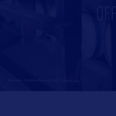
OF
Kentucky - Kentucky Bourbon Trail
-
En savoir plus