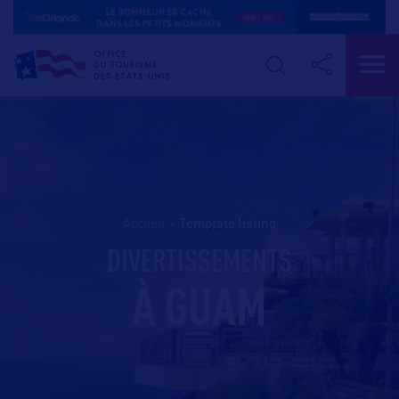
Accueil
>
template listing
DIVERTISSEMENTS
À GUAM