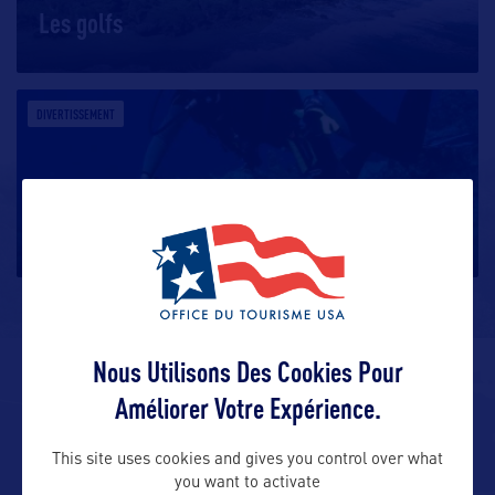
Les golfs
DIVERTISSEMENT
Les fonds sous-marins
Nous Utilisons Des Cookies Pour
ALLEZ PLUS LOIN
Améliorer Votre Expérience.
This site uses cookies and gives you control over what
ADRESSES
you want to activate