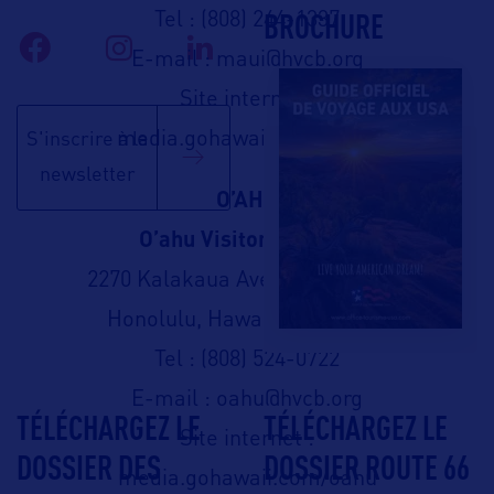
BROCHURE
Tel : (808) 244-1337
E-mail : maui@hvcb.org
Site internet :
media.gohawaii.com/maui
S'inscrire à la
newsletter
O’AHU
O’ahu Visitors Bureau
2270 Kalakaua Avenue, Suite 801
Honolulu, Hawai’i 96815 USA
Tel : (808) 524-0722
E-mail : oahu@hvcb.org
TÉLÉCHARGEZ LE
TÉLÉCHARGEZ LE
Site internet :
DOSSIER DES
DOSSIER ROUTE 66
media.gohawaii.com/oahu