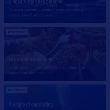
L'observation des baleines
Maui est souvent présentée avec ses deux petites
sœurs, Lānaʻi, et Moloka’i,
…
DIVERTISSEMENT
Les célébrations Luau
Le terme Lu’au désigne la fête traditionnelle
hawaiienne dans son sens
…
DIVERTISSEMENT
Plongée et snorkeling