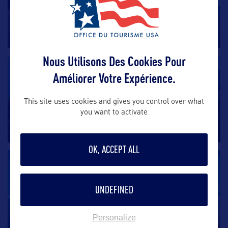
Mariage ou lune de miel à Hawaii
Pour se marier à Hawaii, il suffit d’acheter le
certificat de mariage à
…
Nous Utilisons Des Cookies Pour
DIVERTISSEMENT
Améliorer Votre Expérience.
Ziplining à Kaua’i
This site uses cookies and gives you control over what
you want to activate
Allongé la tête en avant ou plus sagement assis dans
son harnais, profitez
…
OK, ACCEPT ALL
DIVERTISSEMENT
UNDEFINED
Sea Life Park
À 30 minutes à l’est d’Honolulu, le Sea Life Park met
Personalize
en valeur la vie
…