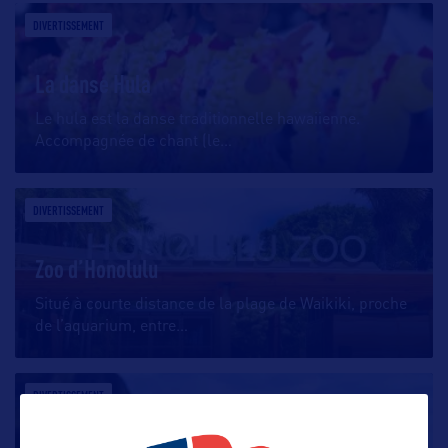
DIVERTISSEMENT
La danse Hula
Le hula est la danse traditionnelle hawaiienne.
Accompagnée de chant (le
…
DIVERTISSEMENT
Zoo d’Honolulu
Situé à courte distance de la plage de Waikiki, proche
de l’aquarium, entre
…
DIVERTISSEMENT