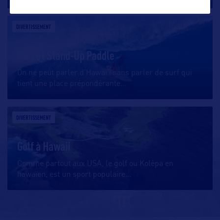
DIVERTISSEMENT
Surf et Stand-Up Paddle
On ne peut parler d’Hawaiʻi sans parler de surf qui
tient une place prépondérante
…
DIVERTISSEMENT
Golf à Hawaii
Comme partout aux USA, le golf ou Kolèpa en
hawaïen, est un sport populaire
…