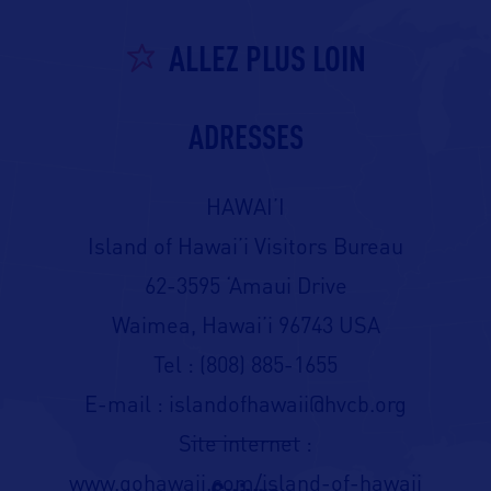
ALLEZ PLUS LOIN
ADRESSES
HAWAI’I
Island of Hawai’i Visitors Bureau
62-3595 ‘Amaui Drive
Waimea, Hawai’i 96743 USA
Tel : (808) 885-1655
E-mail : islandofhawaii@hvcb.org
Site internet :
www.gohawaii.com/island-of-hawaii