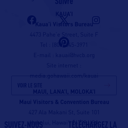
Suivre
KAUA’I
Kaua’i Visitors Bureau
4473 Pahe’e Street, Suite F
Tel : (808) 245-3971
E-mail : kauai@hvcb.org
Site internet :
media.gohawaii.com/kauai
VOIR LE SITE
MAUI, LANA’I, MOLOKA’I
Maui Visitors & Convention Bureau
427 Ala Makani St, Suite 101
SUIVEZ-NOUS
TÉLÉCHARGEZ LA
Kahului, Hawai’i 96732 USA