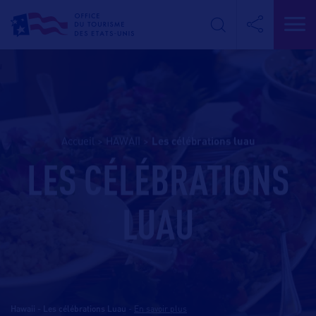
Accueil
>
HAWAII
>
les célébrations luau
LES CÉLÉBRATIONS
LUAU
Hawaii - Les célébrations Luau
-
En savoir plus