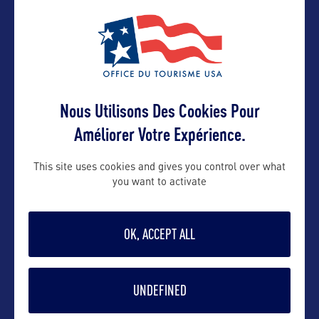
Tel : (808) 245-3971
E-mail : kauai@hvcb.org
Site internet :
media.gohawaii.com/kauai
Nous Utilisons Des Cookies Pour
VOIR LE SITE
Améliorer Votre Expérience.
MAUI, LANA’I, MOLOKA’I
Maui Visitors & Convention Bureau
This site uses cookies and gives you control over what
427 Ala Makani St, Suite 101
you want to activate
Kahului, Hawai’i 96732 USA
DANS LA MÊME CATEGORIE
OK, ACCEPT ALL
Tel : (808) 244-1337
E-mail : maui@hvcb.org
SITE NATUREL
Site internet :
UNDEFINED
media.gohawaii.com/maui
Kokee State Park