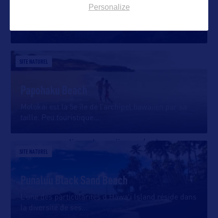
Personalize
Situé sur l’île de Kauai, dans l’archipel d’Hawaï, à
O’AHU
1200 mètres au-dessus
…
O’ahu Visitors Bureau
2270 Kalakaua Avenue, Suite 801
SITE NATUREL
Honolulu, Hawai’i 96815 USA
Papohaku Beach
Tel : (808) 524-0722
Molokai est la 5e île de l’archipel hawaiien par sa
E-mail : oahu@hvcb.org
taille. Peu touristique
…
Site internet :
media.gohawaii.com/oahu
SITE NATUREL
Punaluu Black Sand Beach
L’une des particularités d’Hawaʻi Island réside dans
la diversité de ses
…