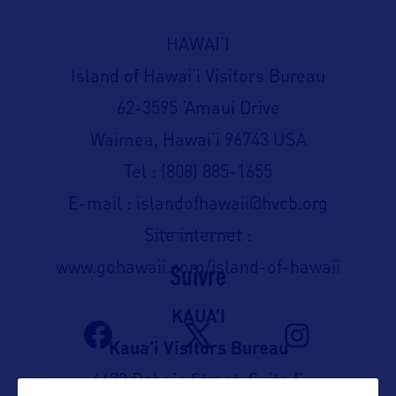
HAWAI’I
Island of Hawai’i Visitors Bureau
62-3595 ‘Amaui Drive
Waimea, Hawai’i 96743 USA
Tel : (808) 885-1655
E-mail : islandofhawaii@hvcb.org
Site internet :
www.gohawaii.com/island-of-hawaii
Suivre
KAUA’I
Kaua’i Visitors Bureau
4473 Pahe’e Street, Suite F