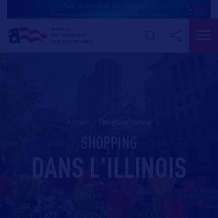
Accueil
>
template listing
SHOPPING
DANS L'ILLINOIS