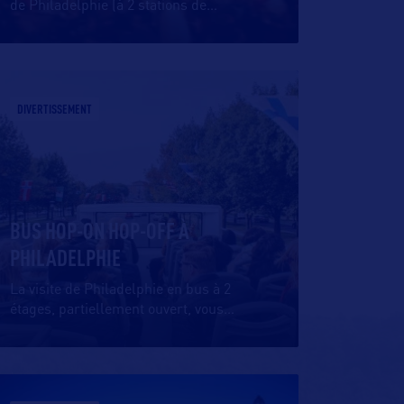
de Philadelphie (à 2 stations de
…
DIVERTISSEMENT
BUS HOP-ON HOP-OFF À
PHILADELPHIE
La visite de Philadelphie en bus à 2
étages, partiellement ouvert, vous
…