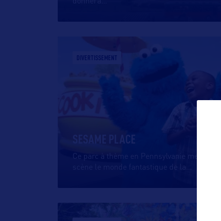
donnera
…
DIVERTISSEMENT
SESAME PLACE
Ce parc à thème en Pennsylvanie met en
scène le monde fantastique de la
…