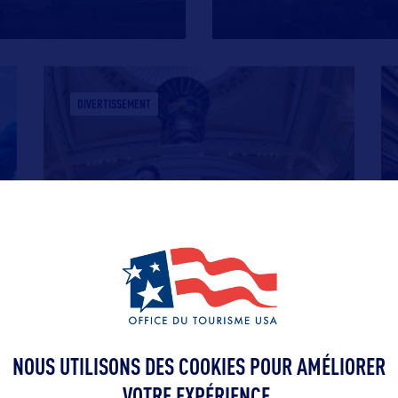
DIVERTISSEMENT
PLEASE TOUCH MUSEUM
Situé dans Fairmount Park à
Philadelphie, ce musée dédié aux enfants
leur
…
NOUS UTILISONS DES COOKIES POUR AMÉLIORER
VOTRE EXPÉRIENCE.