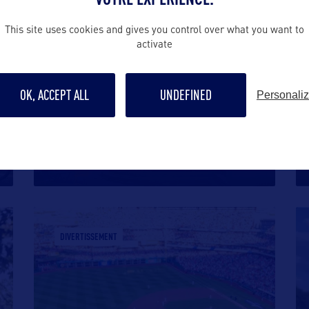
DIVERTISSEMENT
This site uses cookies and gives you control over what you want to
activate
OK, ACCEPT ALL
UNDEFINED
Personali
DELAWARE RIVER WATERFRONT
Situé à Philadelphie, le Delaware River
Waterfront occupe les quais de
…
DIVERTISSEMENT