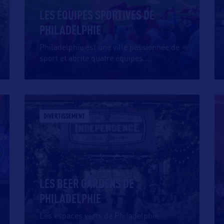
LES ÉQUIPES SPORTIVES DE
PHILADELPHIE
Philadelphie est une ville passionnée de
sport et abrite quatre équipes
…
DIVERTISSEMENT
LES BEER GARDENS DE
PHILADELPHIE
Les espaces verts de Philadelphie