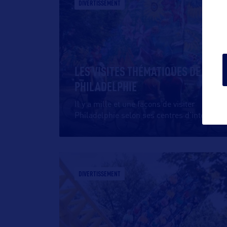
DIVERTISSEMENT
LES VISITES THÉMATIQUES DE
PHILADELPHIE
Il y a mille et une façons de visiter
Philadelphie selon ses centres d’intérêt
…
DIVERTISSEMENT