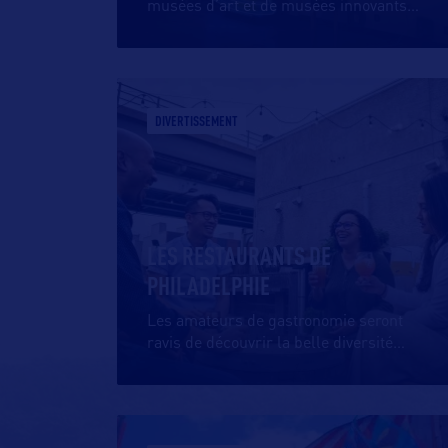
musées d’art et de musées innovants
…
DIVERTISSEMENT
LES RESTAURANTS DE
PHILADELPHIE
Les amateurs de gastronomie seront
ravis de découvrir la belle diversité
…