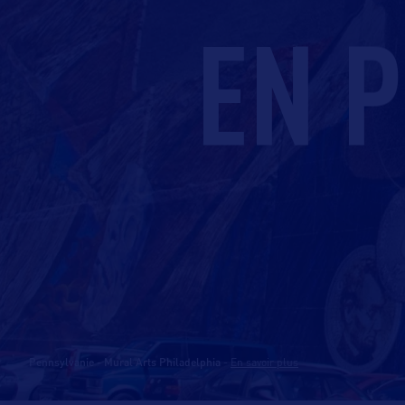
EN 
Pennsylvanie - Mural Arts Philadelphia
-
En savoir plus