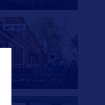
DIVERTISSEMENT
ELFRETH'S ALLEY
Située au cœur du centre historique,
Elfreth’s Alley est la plus ancienne
…