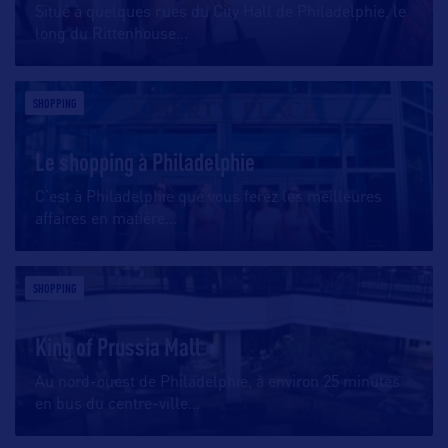
Situé à quelques rues du City Hall de Philadelphie, le
long du Rittenhouse
…
SHOPPING
Le shopping à Philadelphie
C’est à Philadelphie que vous ferez les meilleures
affaires en matière
…
SHOPPING
King of Prussia Mall
Au nord-ouest de Philadelphie, à environ 25 minutes
en bus du centre-ville
…