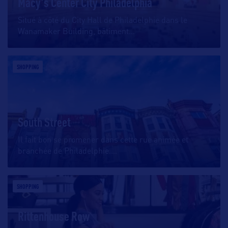
Macy's Center City Philadelphia
Situé à côté du City Hall de Philadelphie dans le
Wanamaker Building, bâtiment
…
SHOPPING
South Street
Il fait bon se promener dans cette rue animée et
branchée de Philadelphie.
…
SHOPPING
Rittenhouse Row