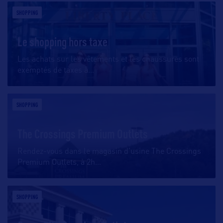
SHOPPING
Le shopping hors taxe
Les achats sur les vêtements et les chaussures sont
exemptés de taxes à
…
SHOPPING
The Crossings Premium Outlets
Rendez-vous dans le magasin d’usine The Crossings
Premium Outlets, à 2h
…
SHOPPING