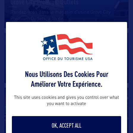
Grove City Premium Outlets
Rendez-vous dans le magasin d’usine Grove City
Premium Outlets, à 1h de
…
SHOPPING
Philadelphia Mills
Ce centre commercial situé au nord-est de
Nous Utilisons Des Cookies Pour
Philadelphie s’étend sur plus
…
Améliorer Votre Expérience.
SHOPPING
This site uses cookies and gives you control over what
you want to activate
Reading Terminal Market
Plus de 80 artisans proposent leurs produits dans ce
OK, ACCEPT ALL
marché couvert du
…