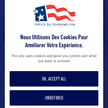
DIVERTISSEMENT
La Route 66
8 Etats, près de 4000 km et une variété de paysages
impressionnante : la
…
Nous Utilisons Des Cookies Pour
Améliorer Votre Expérience.
This site uses cookies and gives you control over what
you want to activate
ALLEZ PLUS LOIN
OK, ACCEPT ALL
ADRESSES
UNDEFINED
Travel Texas