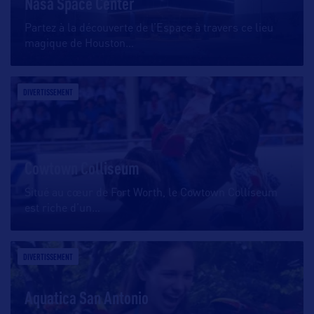
Nasa Space Center
Partez à la découverte de l’Espace à travers ce lieu
magique de Houston
…
DIVERTISSEMENT
Cowtown Colliseum
Situé au cœur de Fort Worth, le Cowtown Colliseum
est riche d’un
…
DIVERTISSEMENT
Aquatica San Antonio