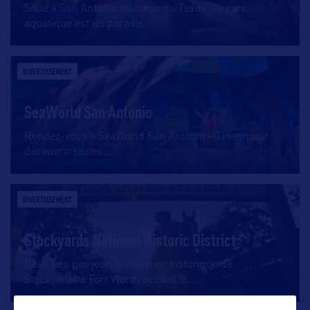
Situé à San Antonio au cœur du Texas, ce parc
aquatique est un paradis
…
DIVERTISSEMENT
SeaWorld San Antonio
Rendez-vous à SeaWorld San Antonio – Texas pour
découvrir toutes
…
DIVERTISSEMENT
Stockyards National Historic District
Deux fois par jour, le quartier historique de
Stockyards à Fort Worth accueille…
…