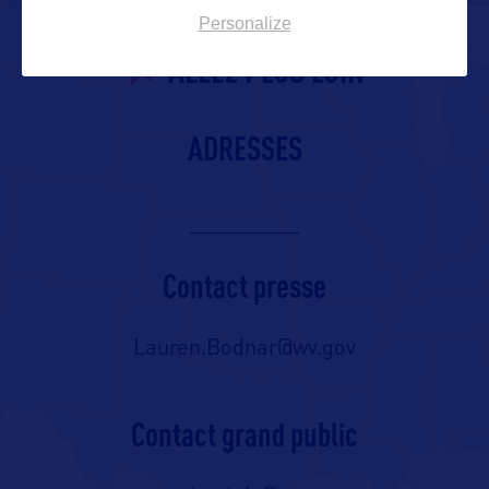
Personalize
ALLEZ PLUS LOIN
ADRESSES
Contact presse
Lauren.Bodnar@wv.gov
Contact grand public