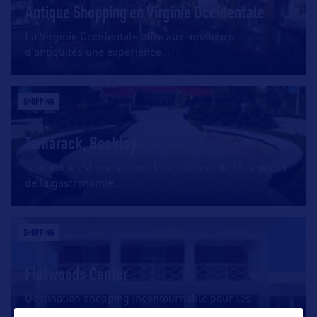
Antique Shopping en Virginie Occidentale
La Virginie Occidentale offre aux amateurs
d’antiquités une expérience
…
SHOPPING
Tamarack, Beckley
Tamarack est une vitrine de la culture, de l’histoire et
de la gastronomie
…
SHOPPING
Flatwoods Center
Destination shopping incontournable pour les
amateurs de bonnes affaires
…