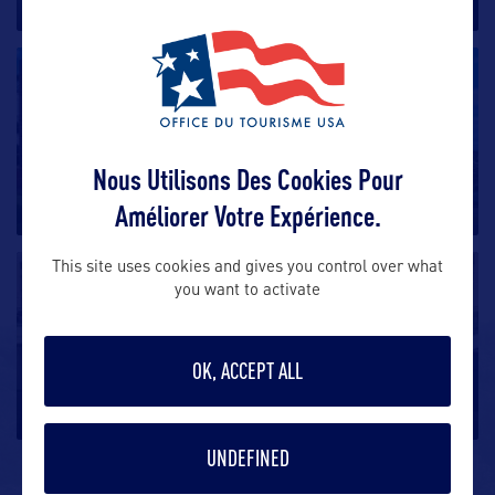
SHOPPING
Capitol Market
Nous Utilisons Des Cookies Pour
Situé au cœur de la charmante ville de Charleston en
Virginie-Occidentale,
…
Améliorer Votre Expérience.
This site uses cookies and gives you control over what
SHOPPING
you want to activate
Charleston Town Center Mall
OK, ACCEPT ALL
Charleston Town Center Mall, situé au cœur de
Charleston en Virginie Occidentale,
…
UNDEFINED