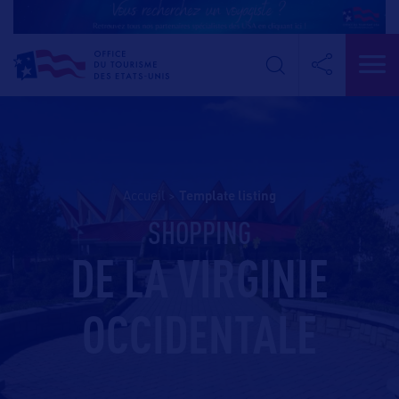
Accueil
>
template listing
SHOPPING
DE LA VIRGINIE
OCCIDENTALE