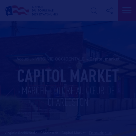
Accueil
>
VIRGINIE OCCIDENTALE
>
capitol market
CAPITOL MARKET
MARCHÉ COLORÉ AU CŒUR DE
CHARLESTON
Virginie Occidentale - Charleston - Capitol Market
-
En savoir plus