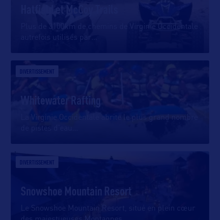
Hatfield et McCoy Trails
Plus de 3100km de chemins de Virginie Occidentale
autrefois utilisés par
…
DIVERTISSEMENT
Whitewater Rafting
La Virginie Occidentale abrite le plus grand nombre
de pistes d’eau
…
DIVERTISSEMENT
Snowshoe Mountain Resort
Le Snowshoe Mountain Resort, situé en plein cœur
des majestueuses Montagnes
…