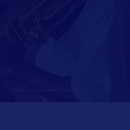
Louisiana - Jazz brunch à New Orleans
-
En savoir plus