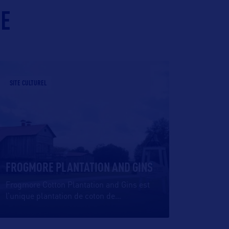
IE
SITE CULTUREL
FROGMORE PLANTATION AND GINS
Frogmore Cotton Plantation and Gins est
l’unique plantation de coton de
…