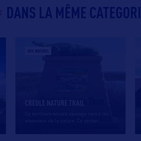
DANS LA MÊME CATEGOR
SITE NATUREL
CREOLE NATURE TRAIL
Ce territoire encore sauvage ravira les
amoureux de la nature. Ce sentier
…