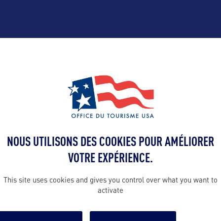
ALLEZ PLUS LOIN
Contact presse
yohann@bwor
 en France :
NOUS UTILISONS DES COOKIES POUR AMÉLIORER
VOTRE EXPÉRIENCE.
isme
Contact pro
ommunication
yohann@bwor
This site uses cookies and gives you control over what you want to
c)
activate
06 65 05 88 50
n Robert