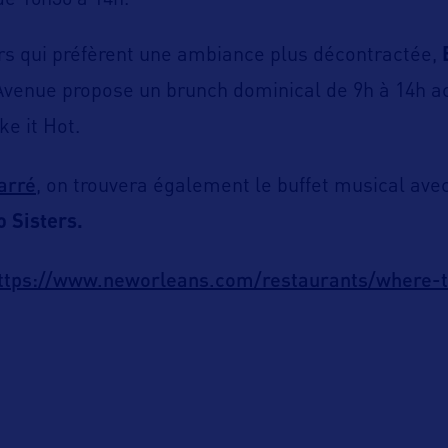
e 10h30 à 14h.
urs qui préfèrent une ambiance plus décontractée,
Avenue propose un brunch dominical de 9h à 14h 
e it Hot.
arré
, on trouvera également le buffet musical avec
o Sisters.
ttps://www.neworleans.com/restaurants/where-t