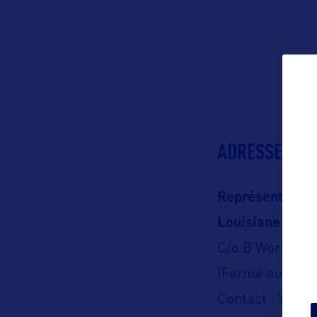
ADRESSES
Représentation
Louisiane Tour
C/o B World C
(Fermé au publi
Contact : Yohan