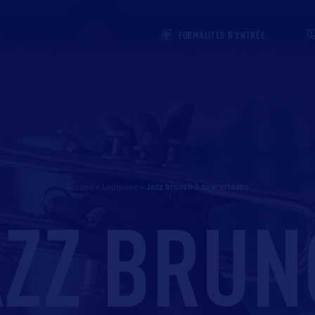
FORMALITÉS D'ENTRÉE
Accueil
>
Louisiane
>
jazz brunch à new orleans
AZZ BRUN