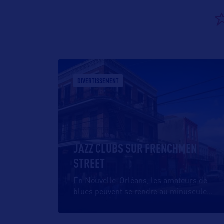
DIVERTISSEMENT
JAZZ CLUBS SUR FRENCHMEN
STREET
En Nouvelle-Orléans, les amateurs de
blues peuvent se rendre au minuscule
…