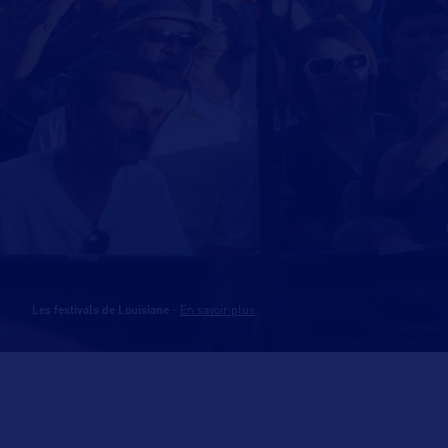
Les festivals de Louisiane
-
En savoir plus