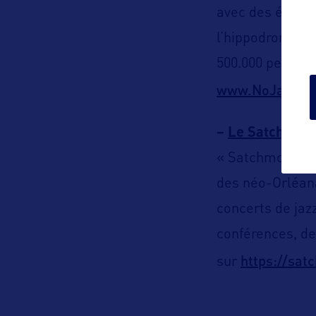
avec des événem
l’hippodrome, 4
500.000 personn
www.NoJazzFe
–
Le Satchmo 
« Satchmo » n’e
des néo-Orléana
concerts de jaz
conférences, des
https://sa
sur