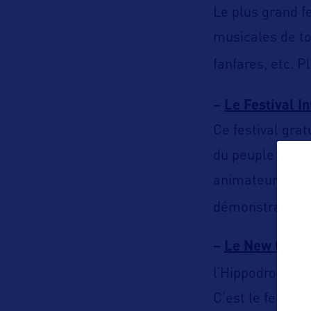
Le plus grand f
musicales de to
fanfares, etc. P
–
Le Festival In
Ce festival grat
du peuple Cajun
animateurs de ru
démonstrations 
–
Le New Orlean
l’Hippodrome 
C’est le festiva