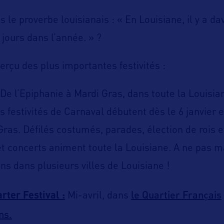
 le proverbe louisianais : « En Louisiane, il y a d
 jours dans l’année. » ?
perçu des plus importantes festivités :
De l’Epiphanie à Mardi Gras, dans toute la Louisia
s festivités de Carnaval débutent dès le 6 janvier 
Gras. Défilés costumés, parades, élection de rois e
et concerts animent toute la Louisiane. A ne pas m
ns dans plusieurs villes de Louisiane !
le Quartier Français
rter Festival :
Mi-avril, dans
ns.