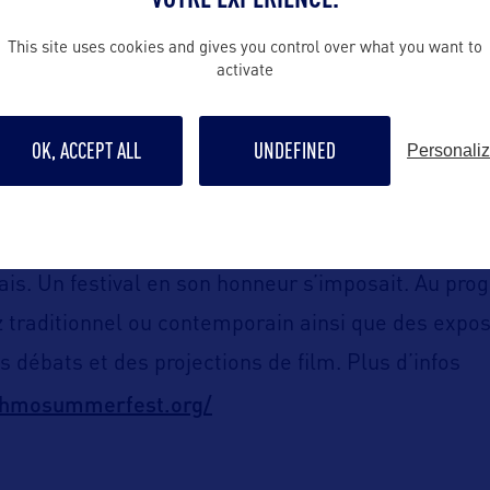
ents musicaux dans toute la ville et des dizaines
This site uses cookies and gives you control over what you want to
000 musiciens se produisent sur 12 scènes différen
activate
es assistent à cet événement chaque année. Plus 
st.com
OK, ACCEPT ALL
UNDEFINED
Personali
La Nouvelle-Orléans.
SummerFest :
Début août à
st autre que le surnom du grand Louis Armstrong, 
is. Un festival en son honneur s’imposait. Au pr
z traditionnel ou contemporain ainsi que des expos
 débats et des projections de film. Plus d’infos
tchmosummerfest.org/