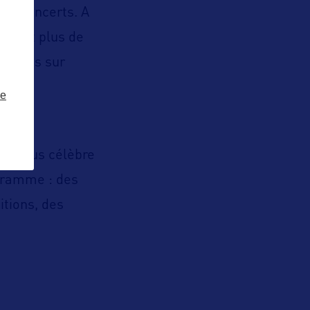
 de concerts. A
tes et plus de
d’infos sur
ze
le plus célèbre
ogramme : des
itions, des