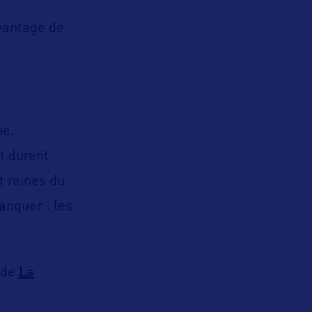
avantage de
ne.
et durent
t reines du
anquer : les
La
de