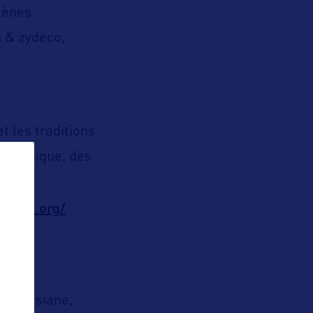
scènes
n & zydeco,
t les traditions
de musique, des
s
tional.org/
, à
de Louisiane,