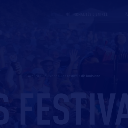
FORMALITÉS D'ENTRÉE
Accueil
>
Louisiane
>
les festivals de louisiane
S FESTIV