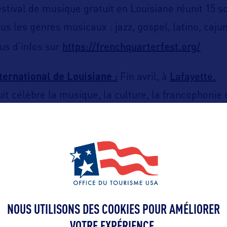
estival de musique gratuit en Louisiane réunit 15 
us les genres musicaux : jazz, gospel, latino, caju
https://frenchquarterfest.org/
lus d’infos sur
Lafayette.
ternational de Louisiane :
Fin avril, à
uit célèbre la musique, la culture, la francophonie e
. Le centre-ville de Lafayette accueille 6 scènes 
e, des galeries d’art, des ateliers culturels et de
https://festivalinterna
de cuisine. Plus d’infos sur
s Jazz & Heritage Festival :
Fin avril – début mai
La Nouvelle-Orléans.
de
NOUS UTILISONS DES COOKIES POUR AMÉLIORER
l de musique jazz, blues et gospel le plus célèbre 
VOTRE EXPÉRIENCE.