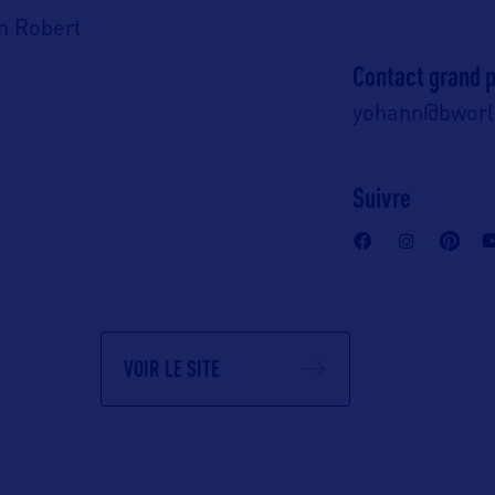
n Robert
Contact grand p
yohann@bwor
Suivre
VOIR LE SITE