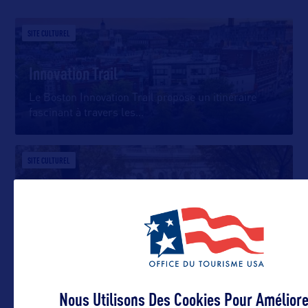
SITE CULTUREL
Innovation Trail
Le Boston Innovation Trail propose un itinéraire
fascinant à travers les
…
SITE CULTUREL
Harvard University and MIT
L’Université d’Harvard et le MIT, toutes deux situées
à Cambridge, dans
…
VILLE
Nous Utilisons Des Cookies Pour Améliore