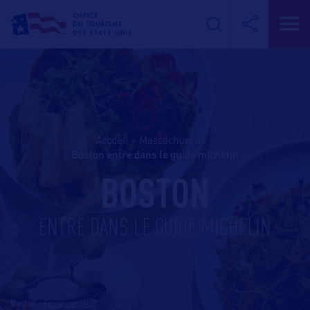
Accueil
>
Massachusetts
>
boston entre dans le guide michelin
BOSTON
ENTRE DANS LE GUIDE MICHELIN
Boston
-
En savoir plus