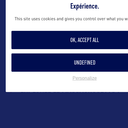
Expérience.
Cambridge
Jouxtant la ville de Boston (seule la rivière Charles
This site uses cookies and gives you control over what you w
les sépare), Cambridge
…
OK, ACCEPT ALL
UNDEFINED
Personalize
EXPLOREZ LE MASSACHUSETTS !