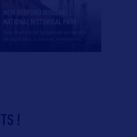
NEW BEDFORD WHALINE
NATIONAL HISTORICAL PARK
New Bedford fut longtemps la capitale
de la pêche à la baleine, mentionnée
…
TS !