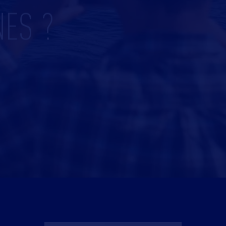
NES ?