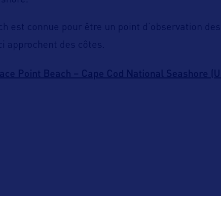
ashore.
h est connue pour être un point d’observation des
ci approchent des côtes.
ace Point Beach – Cape Cod National Seashore (U
ALLEZ PLUS LOIN