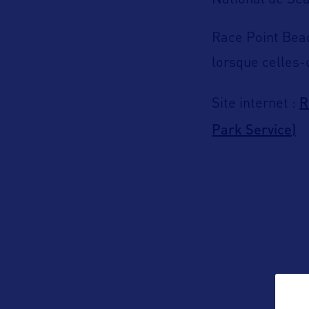
National de Se
Race Point Beac
lorsque celles-
R
Site internet :
Park Service)