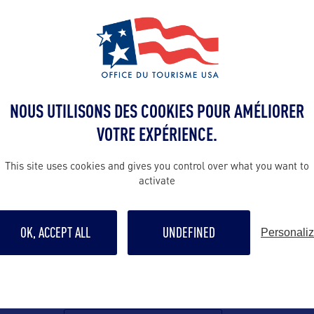
Contact pro
Julie.Arrison-
Bishop@mass.
ffice of
NOUS UTILISONS DES COOKIES POUR AMÉLIORER
sm
VOTRE EXPÉRIENCE.
Contact grand p
ding
This site uses cookies and gives you control over what you want to
VacationInfo.
activate
ce, Suite 2101
husetts 02108
Suivre
OK, ACCEPT ALL
UNDEFINED
Personali
reads.com/@visitma