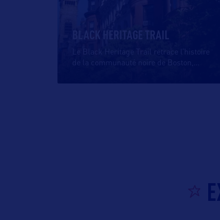
BLACK HERITAGE TRAIL
Le Black Heritage Trail retrace l’histoire
de la communauté noire de Boston,
…
E