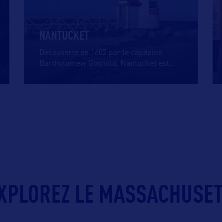
NANTUCKET
Découverte en 1602 par le capitaine
Bartholomew Gosnold, Nantucket est
…
XPLOREZ LE MASSACHUSET