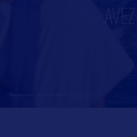
AVEZ
Massachusetts - Race Point Beach
-
En savoir plus