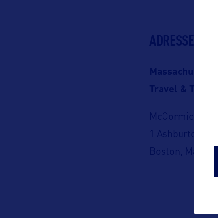
ADRESSES
Massachusetts O
Travel & Touri
McCormick Buil
1 Ashburton Pla
Boston, Massac
Threads
https://www.th