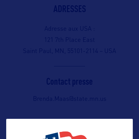
ADRESSES
Adresse aux USA :
121 7th Place East
Saint Paul, MN, 55101-2114 – USA
Contact presse
Brenda.Maas@state.mn.us
Contact pro