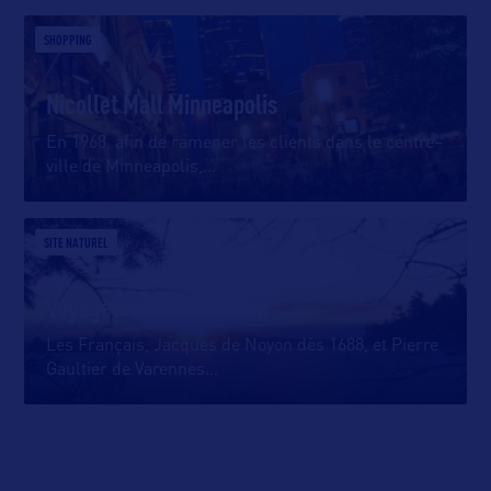
SHOPPING
Nicollet Mall Minneapolis
En 1968, afin de ramener les clients dans le centre–
ville de Minneapolis,
…
SITE NATUREL
Voyageurs National Park
Les Français, Jacques de Noyon dès 1688, et Pierre
Gaultier de Varennes
…