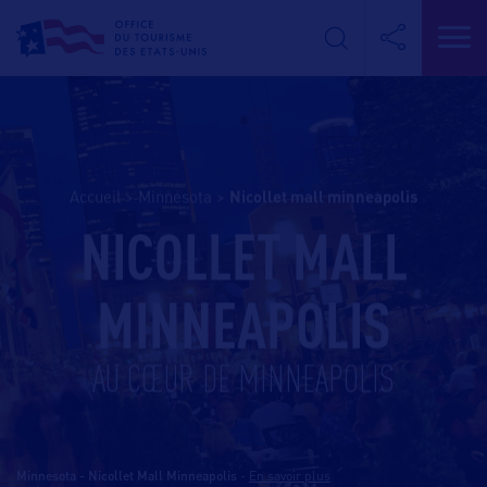
Accueil
>
Minnesota
>
nicollet mall minneapolis
NICOLLET MALL
MINNEAPOLIS
AU CŒUR DE MINNEAPOLIS
Minnesota - Nicollet Mall Minneapolis
-
En savoir plus