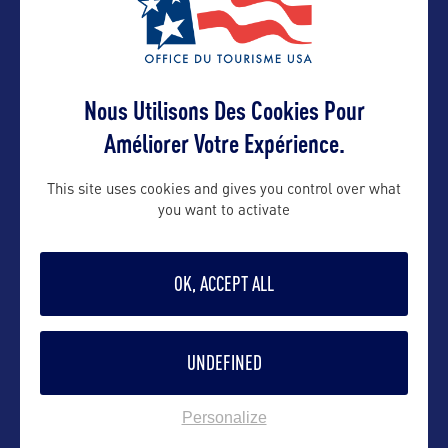
Brenda.Maas@state.mn.us
Contact grand public
Nous Utilisons Des Cookies Pour
Améliorer Votre Expérience.
Brenda.Maas@state.mn.us
This site uses cookies and gives you control over what
you want to activate
Suivre
OK, ACCEPT ALL
UNDEFINED
Personalize