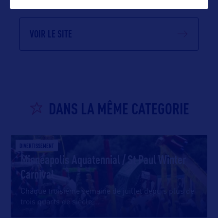
VOIR LE SITE
DANS LA MÊME CATEGORIE
DIVERTISSEMENT
Minneapolis Aquatennial / St Paul Winter
Carnival
Chaque troisième semaine de juillet depuis plus de
trois quarts de siècle,
…