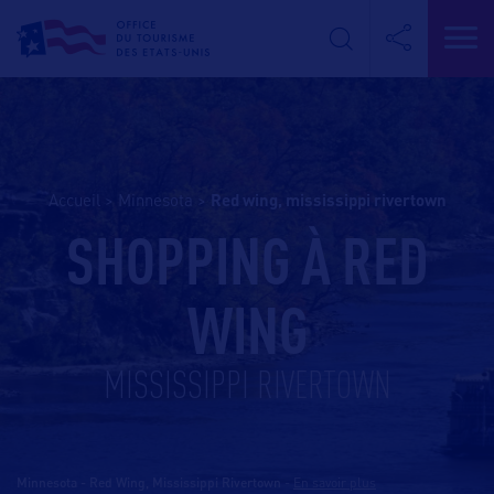
Accueil
>
Minnesota
>
red wing, mississippi rivertown
SHOPPING À RED
WING
MISSISSIPPI RIVERTOWN
Minnesota - Red Wing, Mississippi Rivertown
-
En savoir plus