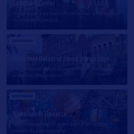
Landmark Center
Immanquable au coeur de Saint-Paul avec son look
de château digne d’un
…
DIVERTISSEMENT
Northfield Defeat of Jesse James Days
Les fanas des contes et légendes de l’Ouest, les
amoureux des westerns
…
DIVERTISSEMENT
Nickelodeon Universe
Nickelodeon, le plus grand parc d’attractions
couvert du pays avec plus
…