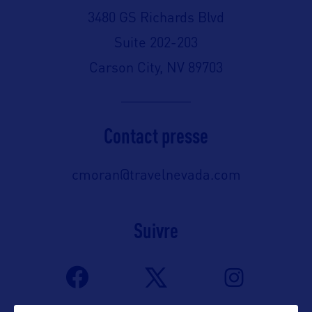
3480 GS Richards Blvd
Suite 202-203
Carson City, NV 89703
Contact presse
cmoran@travelnevada.com
Suivre