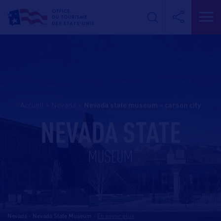
Accueil
>
Nevada
>
nevada state museum – carson city
NEVADA STATE
MUSEUM
Nevada - Nevada State Museum
-
En savoir plus