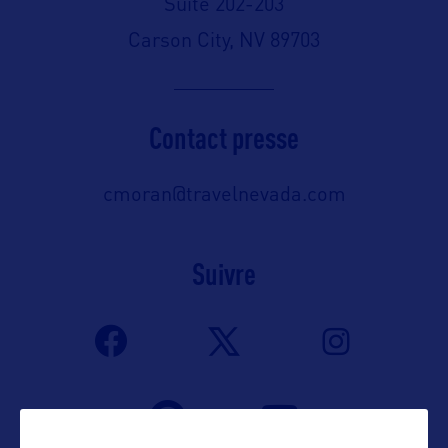
Suite 202-203
Carson City, NV 89703
Contact presse
cmoran@travelnevada.com
Suivre