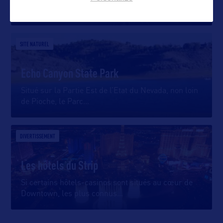
d’autre de la frontière entre
…
SITE NATUREL
Echo Canyon State Park
Situé sur la Partie Est de l’Etat du Nevada, non loin
de Pioche, le Parc
…
DIVERTISSEMENT
Les hôtels du Strip
Si certains hôtels-casinos sont situés au cœur de
Downtown, les plus connus
…