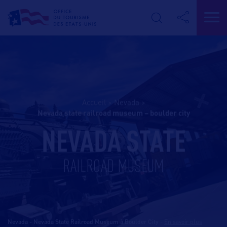
Accueil
>
Nevada
>
nevada state railroad museum – boulder city
NEVADA STATE
RAILROAD MUSEUM
Nevada - Nevada State Railroad Museum à Boulder City
-
En savoir plus