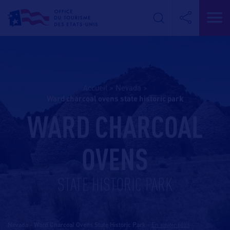
Accueil
>
Nevada
>
ward charcoal ovens state historic park
WARD CHARCOAL
OVENS
STATE HISTORIC PARK
Nevada - Ward Charcoal Ovens State Historic Park
-
En savoir plus