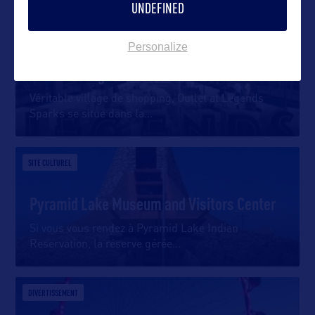
UNDEFINED
SHOPPING
Personalize
Outlet at Legends
Véritable village de shopping, Outlet at Legends
Sparks se situe dans la
…
SITE CULTUREL
Pyramid Lake Museum and Visitors Center
Si vous vous rendez à Pyramid Lake Indian
Reservation, la réserve gérée
…
DIVERTISSEMENT