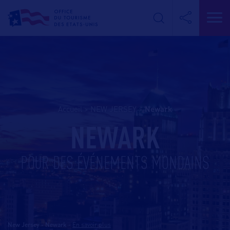
Accueil
>
NEW JERSEY
>
newark
NEWARK
POUR DES ÉVÉNEMENTS MONDAINS
New Jersey - Newark
-
En savoir plus