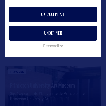
OK, ACCEPT ALL
VOIR LE SITE
UNDEFINED
Personalize
DANS LA MÊME CATEGORIE
SITE CULTUREL
Princeton University Art Museum
Situé au cœur de l’Université de Princeton, le
Princeton University Art
…