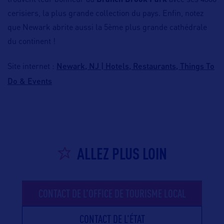
trouvent leur bonheur au
Branch Brook Park
avec ses 4300
cerisiers, la plus grande collection du pays. Enfin, notez
que Newark abrite aussi la 5ème plus grande cathédrale
du continent !
Newark, NJ | Hotels, Restaurants, Things To
Site internet :
Do & Events
ALLEZ PLUS LOIN
CONTACT DE L'OFFICE DE TOURISME LOCAL
CONTACT DE L'ÉTAT