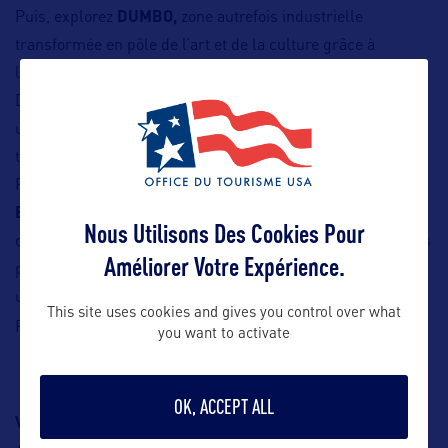
Puis, explorez
DUMBO,
zone autrefois industrielle
transformée en pôle de l’art et de la culture grâce à
l’investissement d’un promoteur visionnaire. Aujourd’hui,
DUMBO est un mélange vibrant de galeries d’art, de start-
ups tech de premier plan, d’immobilier de luxe et de lieux
tendances pour manger et faire du shopping.
Pour couronner le tout, vous traverserez le légendaire
Brooklyn Bridge
. Au fil de votre marche vers Manhattan,
Nous Utilisons Des Cookies Pour
découvrez l’histoire fascinante de ce pont et profitez de vues
Améliorer Votre Expérience.
panoramiques époustouflantes, faisant de cette expérience
un moment inoubliable de votre visite à New York.
This site uses cookies and gives you control over what
ICI
contact@voyage-en-francais.fr
Réservation :
, E-mail :
you want to activate
OK, ACCEPT ALL
Visite guidée de Bushwick et Williamsburg